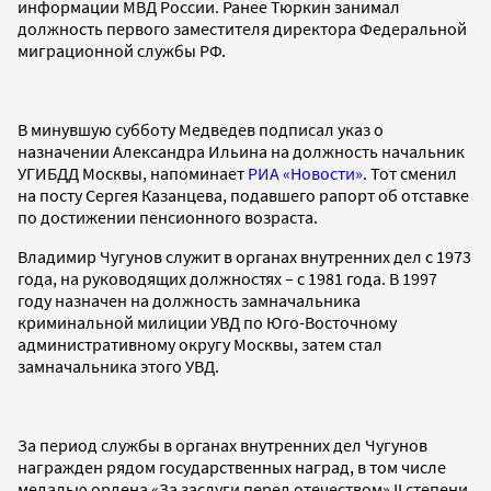
информации МВД России. Ранее Тюркин занимал
должность первого заместителя директора Федеральной
миграционной службы РФ.
В минувшую субботу Медведев подписал указ о
назначении Александра Ильина на должность начальник
УГИБДД Москвы, напоминает
РИА «Новости»
. Тот сменил
на посту Сергея Казанцева, подавшего рапорт об отставке
по достижении пенсионного возраста.
Владимир Чугунов служит в органах внутренних дел с 1973
года, на руководящих должностях – с 1981 года. В 1997
году назначен на должность замначальника
криминальной милиции УВД по Юго-Восточному
административному округу Москвы, затем стал
замначальника этого УВД.
За период службы в органах внутренних дел Чугунов
награжден рядом государственных наград, в том числе
медалью ордена «За заслуги перед отечеством» II степени,