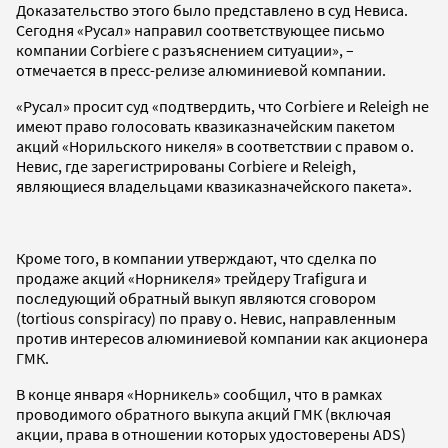
Доказательство этого было представлено в суд Невиса.
Сегодня «Русал» направил соответствующее письмо
компании Corbiere c разъяснением ситуации», –
отмечается в пресс-релизе алюминиевой компании.
«Русал» просит суд «подтвердить, что Corbiere и Releigh не
имеют право голосовать квазиказначейским пакетом
акций «Норильского никеля» в соответствии с правом о.
Невис, где зарегистрированы Corbiere и Releigh,
являющиеся владельцами квазиказначейского пакета».
Кроме того, в компании утверждают, что сделка по
продаже акций «Норникеля» трейдеру Trafigura и
последующий обратный выкуп являются сговором
(tortious conspiracy) по праву о. Невис, направленным
против интересов алюминиевой компании как акционера
ГМК.
В конце января «Норникель» сообщил, что в рамках
проводимого обратного выкупа акций ГМК (включая
акции, права в отношении которых удостоверены ADS)