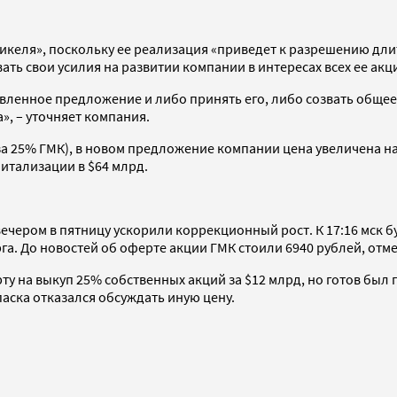
никеля», поскольку ее реализация «приведет к разрешению д
ь свои усилия на развитии компании в интересах всех ее акц
вленное предложение и либо принять его, либо созвать общее
», – уточняет компания.
а 25% ГМК), в новом предложение компании цена увеличена н
питализации в $64 млрд.
ером в пятницу ускорили коррекционный рост. К 17:16 мск бу
ерга. До новостей об оферте акции ГМК стоили 6940 рублей, отм
у на выкуп 25% собственных акций за $12 млрд, но готов был п
ска отказался обсуждать иную цену.