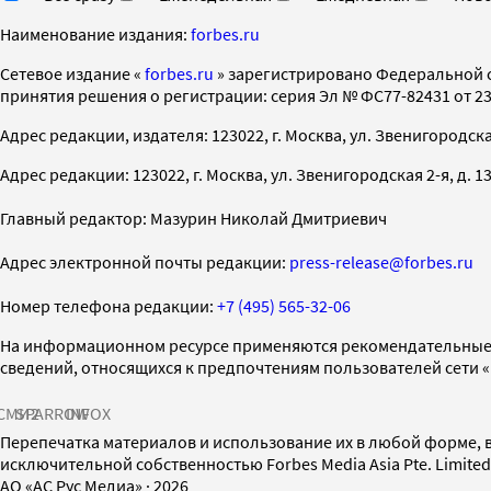
Наименование издания:
forbes.ru
Cетевое издание «
forbes.ru
» зарегистрировано Федеральной 
принятия решения о регистрации: серия Эл № ФС77-82431 от 23 
Адрес редакции, издателя: 123022, г. Москва, ул. Звенигородская 2-
Адрес редакции: 123022, г. Москва, ул. Звенигородская 2-я, д. 13, с
Главный редактор: Мазурин Николай Дмитриевич
Адрес электронной почты редакции:
press-release@forbes.ru
Номер телефона редакции:
+7 (495) 565-32-06
На информационном ресурсе применяются рекомендательные 
сведений, относящихся к предпочтениям пользователей сети 
СМИ2
SPARROW
INFOX
Перепечатка материалов и использование их в любой форме, в
исключительной собственностью Forbes Media Asia Pte. Limite
AO «АС Рус Медиа»
·
2026