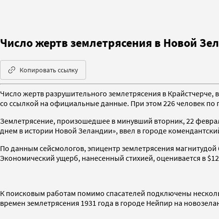
Число жертв землетрясения в Новой Зе
Копировать ссылку
Число жертв разрушительного землетрясения в Крайстчерче, вт
со ссылкой на официальные данные. При этом 226 человек по
Землетрясение, произошедшее в минувший вторник, 22 феврал
днем в истории Новой Зеландии», ввел в городе комендантски
По данным сейсмологов, эпицентр землетрясения магнитудой 6
Экономический ущерб, нанесенный стихией, оценивается в $12
К поисковым работам помимо спасателей подключены нескольк
времен землетрясения 1931 года в городе Нейпир на новозелан