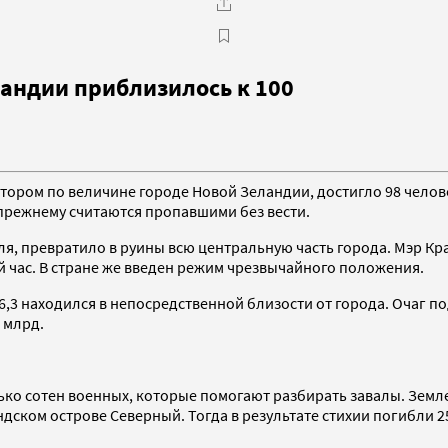
ландии приблизилось к 100
ором по величине городе Новой Зеландии, достигло 98 человек
 прежнему считаются пропавшими без вести.
я, превратило в руины всю центральную часть города. Мэр К
й час. В стране же введен режим чрезвычайного положения.
,3 находился в непосредственной близости от города. Очаг по
 млрд.
о сотен военных, которые помогают разбирать завалы. Земле
дском острове Северный. Тогда в результате стихии погибли 2