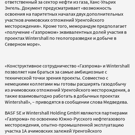
ответственный за сектор нефти из газа, Ханс-Ульрих
Энгель. Документ предусматривает «возможность
освоения на паритетных началах двух дополнительных
участков ачимовских отложений Уренгойского
месторождения». Кроме того, меморандум предполагает
«получение «Газпромом» эквивалентных долей участия в
проектах Wintershall по геологоразведке и добыче в
Северном море».
«Конструктивное сотрудничество «Газпрома» и Wintershall
позволяет нам браться за самые амбициозные с
технической точки зрения проекты. Совместно с
немецкими коллегами мы готовы расширять газодобычу
из ачимовских отложений Уренгойского месторождения, а
также взаимовыгодно работать в добычных проектах
Wintershall», – приводятся в сообщении слова Медведева.
BASF SE и Wintershall Holding GmbH являются партнерами
«Газпрома» по освоению Южно-Русского нефтегазового
месторождения, опытно-промышленной эксплуатацию
участка 1А ачимовских залежей Уренгойского