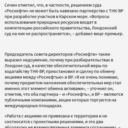
Сечин отметил, что, в частности, решением суда
«Роснефти» не может быть навязано партнерство с ТНК-BP
при разработке участков в Карском море. «Вопросы
использования природных ресурсов входят в
компетенцию российского правительства, Лондонский
суд на них не распространяется», – добавил вице-премьер.
Председатель совета директоров «Роснефти» также
выразил недоумение, почему при разбирательствах в
Лондоне суд, в качестве обеспечительной меры по
ходатайству ТНК-ВР, приостановил и сделку по обмену
акциями между «Роснефтью» и ВР. «Я не очень понимаю,
почему предметом наложения обеспечительных мер стал
именно этот элемент обмена активами», – уточнил он,
отметив, что оба партнера – и «Роснефть», и BP – являются
публичными компаниями, акции которых торгуются на
международных площадках.
«Работа с акциями не привязана к территории и не
соотносится с проектными решениями, и это два
абсолютно не взаимосвязанных элемента соглашения», –