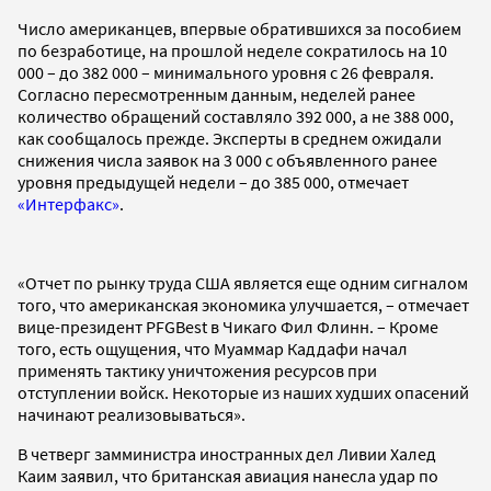
Число американцев, впервые обратившихся за пособием
по безработице, на прошлой неделе сократилось на 10
000 – до 382 000 – минимального уровня с 26 февраля.
Согласно пересмотренным данным, неделей ранее
количество обращений составляло 392 000, а не 388 000,
как сообщалось прежде. Эксперты в среднем ожидали
снижения числа заявок на 3 000 с объявленного ранее
уровня предыдущей недели – до 385 000, отмечает
«Интерфакс»
.
«Отчет по рынку труда США является еще одним сигналом
того, что американская экономика улучшается, – отмечает
вице-президент PFGBest в Чикаго Фил Флинн. – Кроме
того, есть ощущения, что Муаммар Каддафи начал
применять тактику уничтожения ресурсов при
отступлении войск. Некоторые из наших худших опасений
начинают реализовываться».
В четверг замминистра иностранных дел Ливии Халед
Каим заявил, что британская авиация нанесла удар по