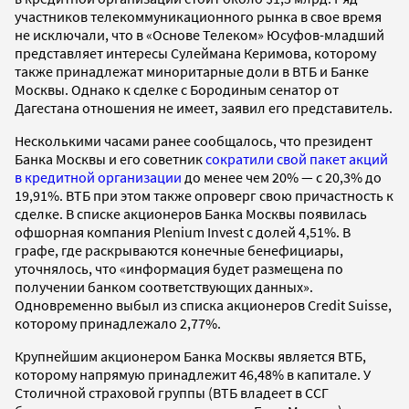
участников телекоммуникационного рынка в свое время
не исключали, что в «Основе Телеком» Юсуфов-младший
представляет интересы Сулеймана Керимова, которому
также принадлежат миноритарные доли в ВТБ и Банке
Москвы. Однако к сделке с Бородиным сенатор от
Дагестана отношения не имеет, заявил его представитель.
Несколькими часами ранее сообщалось, что президент
Банка Москвы и его советник
сократили свой пакет акций
в кредитной организации
до менее чем 20% — с 20,3% до
19,91%. ВТБ при этом также опроверг свою причастность к
сделке. В списке акционеров Банка Москвы появилась
офшорная компания Plenium Invest с долей 4,51%. В
графе, где раскрываются конечные бенефициары,
уточнялось, что «информация будет размещена по
получении банком соответствующих данных».
Одновременно выбыл из списка акционеров Credit Suisse,
которому принадлежало 2,77%.
Крупнейшим акционером Банка Москвы является ВТБ,
которому напрямую принадлежит 46,48% в капитале. У
Столичной страховой группы (ВТБ владеет в ССГ