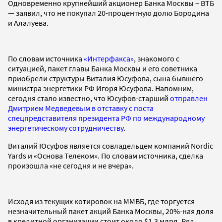
Одновременно крупнейший акционер Банка Москвы – ВТБ
— заявил, что не покупал 20-процентную долю Бородина
и Алалуева.
По словам источника
«Интерфакса»
, знакомого с
ситуацией, пакет главы Банка Москвы и его советника
приобрели структуры Виталия Юсуфова, сына бывшего
министра энергетики РФ Игоря Юсуфова. Напомним,
сегодня стало известно, что Юсуфов-старший
отправлен
Дмитрием Медведевым в отставку с поста
спецпредставителя президента РФ по международному
энергетическому сотрудничеству
.
Виталий Юсуфов является совладельцем компаний Nordic
Yards и «Основа Телеком». По словам источника, сделка
произошла «не сегодня и не вчера».
Исходя из текущих котировок на ММВБ, где торгуется
незначительный пакет акций Банка Москвы, 20%-ная доля
в кредитной организации стоит около $1,3 млрд. Ряд