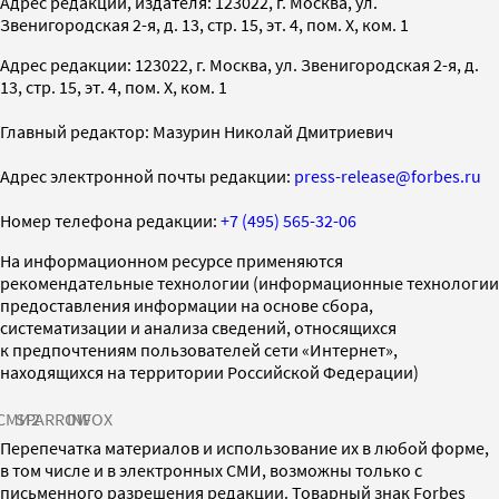
Адрес редакции, издателя: 123022, г. Москва, ул.
Звенигородская 2-я, д. 13, стр. 15, эт. 4, пом. X, ком. 1
Адрес редакции: 123022, г. Москва, ул. Звенигородская 2-я, д.
13, стр. 15, эт. 4, пом. X, ком. 1
Главный редактор: Мазурин Николай Дмитриевич
Адрес электронной почты редакции:
press-release@forbes.ru
Номер телефона редакции:
+7 (495) 565-32-06
На информационном ресурсе применяются
рекомендательные технологии (информационные технологии
предоставления информации на основе сбора,
систематизации и анализа сведений, относящихся
к предпочтениям пользователей сети «Интернет»,
находящихся на территории Российской Федерации)
СМИ2
SPARROW
INFOX
Перепечатка материалов и использование их в любой форме,
в том числе и в электронных СМИ, возможны только с
письменного разрешения редакции. Товарный знак Forbes