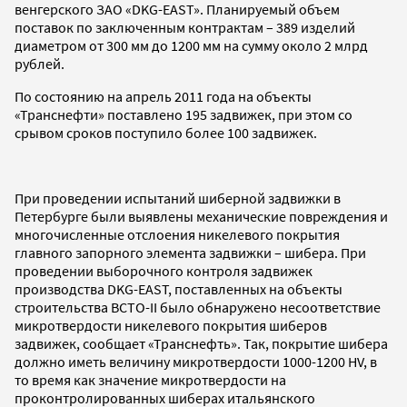
венгерского ЗАО «DKG-EAST». Планируемый объем
поставок по заключенным контрактам – 389 изделий
диаметром от 300 мм до 1200 мм на сумму около 2 млрд
рублей.
По состоянию на апрель 2011 года на объекты
«Транснефти» поставлено 195 задвижек, при этом со
срывом сроков поступило более 100 задвижек.
При проведении испытаний шиберной задвижки в
Петербурге были выявлены механические повреждения и
многочисленные отслоения никелевого покрытия
главного запорного элемента задвижки – шибера. При
проведении выборочного контроля задвижек
производства DKG-EAST, поставленных на объекты
строительства ВСТО-II было обнаружено несоответствие
микротвердости никелевого покрытия шиберов
задвижек, сообщает «Транснефть». Так, покрытие шибера
должно иметь величину микротвердости 1000-1200 HV, в
то время как значение микротвердости на
проконтролированных шиберах итальянского