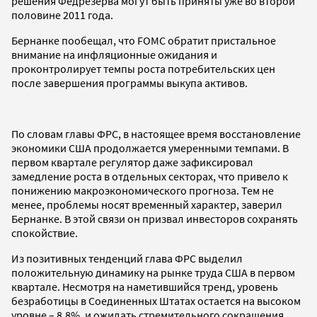
решения Федрезерва могут быть приняты уже во второй
половине 2011 года.
Бернанке пообещал, что FOMC обратит пристальное
внимание на инфляционные ожидания и
проконтролирует темпы роста потребительских цен
после завершения программы выкупа активов.
По словам главы ФРС, в настоящее время восстановление
экономики США продолжается умеренными темпами. В
первом квартале регулятор даже зафиксировал
замедление роста в отдельных секторах, что привело к
понижению макроэкономического прогноза. Тем не
менее, проблемы носят временный характер, заверил
Бернанке. В этой связи он призвал инвесторов сохранять
спокойствие.
Из позитивных тенденций глава ФРС выделил
положительную динамику на рынке труда США в первом
квартале. Несмотря на наметившийся тренд, уровень
безработицы в Соединенных Штатах остается на высоком
уровне – 8,8%, и ожидать стремительного сокращения