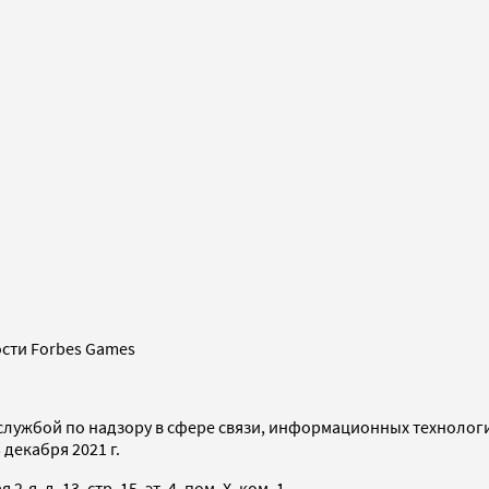
сти Forbes Games
службой по надзору в сфере связи, информационных технолог
декабря 2021 г.
я, д. 13, стр. 15, эт. 4, пом. X, ком. 1