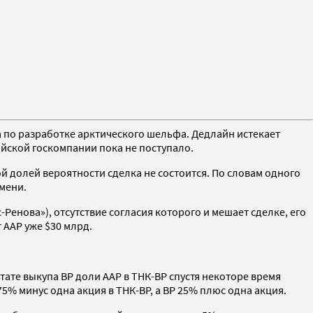
а по разработке арктического шельфа. Дедлайн истекает
ийской госкомпании пока не поступало.
й долей вероятности сделка не состоится. По словам одного
емени.
енова»), отсутствие согласия которого и мешает сделке, его
 ААР уже $30 млрд.
тате выкупа BP доли ААР в ТНК-BP спустя некоторе время
% минус одна акция в ТНК-BP, а BP 25% плюс одна акция.