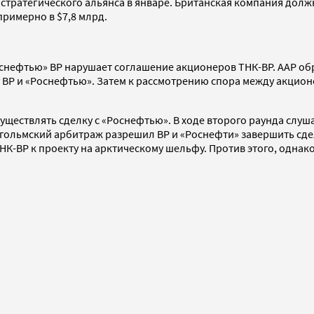
 стратегического альянса в январе. Британская компания дол
примерно в $7,8 млрд.
снефтью» ВР нарушает соглашение акционеров ТНК-ВР. ААР обра
 ВР и «Роснефтью». Затем к рассмотрению спора между акцио
существлять сделку с «Роснефтью». В ходе второго раунда слу
кгольмский арбитраж разрешил ВР и «Роснефти» завершить сде
НК-ВР к проекту на арктическому шельфу. Против этого, однако