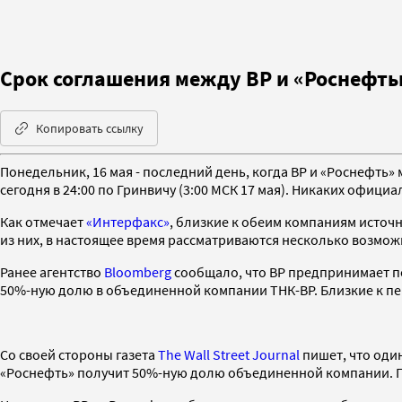
Срок соглашения между ВР и «Роснефтью
Копировать ссылку
Понедельник, 16 мая - последний день, когда BP и «Роснефть»
сегодня в 24:00 по Гринвичу (3:00 МСК 17 мая). Никаких офиц
Как отмечает
«Интерфакс»
, близкие к обеим компаниям источ
из них, в настоящее время рассматриваются несколько возмож
Ранее агентство
Bloomberg
сообщало, что BP предпринимает по
50%-ную долю в объединенной компании ТНК-BP. Близкие к пер
Со своей стороны газета
The Wall Street Journal
пишет, что один
«Роснефть» получит 50%-ную долю объединенной компании. По 