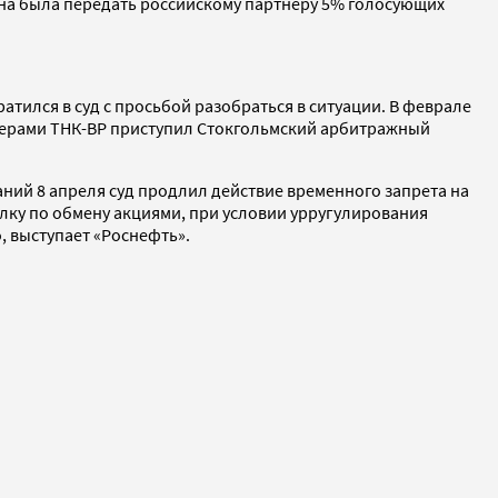
жна была передать российскому партнеру 5% голосующих
тился в суд с просьбой разобраться в ситуации. В феврале
нерами ТНК-ВР приступил Стокгольмский арбитражный
шаний 8 апреля суд продлил действие временного запрета на
лку по обмену акциями, при условии урругулирования
, выступает «Роснефть».