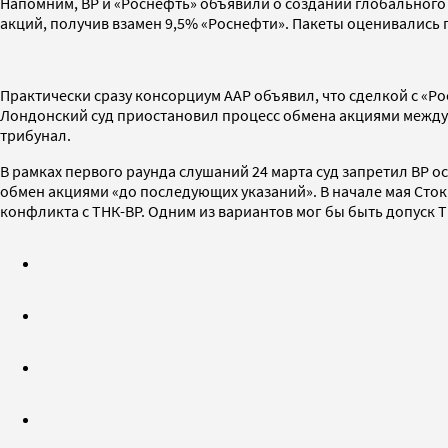
Напомним, ВР и «Роснефть» объявили о создании глобального
акций, получив взамен 9,5% «Роснефти». Пакеты оценивались 
Практически сразу консорциум ААР объявил, что сделкой с «Ро
Лондонский суд приостановил процесс обмена акциями между
трибунал.
В рамках первого раунда слушаний 24 марта суд запретил ВР о
обмен акциями «до последующих указаний». В начале мая Сто
конфликта с ТНК-ВР. Одним из вариантов мог бы быть допуск Т