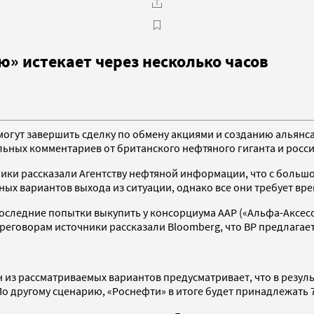
» истекает через несколько часов
 могут завершить сделку по обмену акциями и созданию альянс
иальных комментариев от британского нефтяного гиганта и росс
ники рассказали Агентству нефтяной информации, что с большо
ных вариантов выхода из ситуации, однако все они требует вр
следние попытки выкупить у консорциума ААР («Альфа-Аксесс-Р
еговорам источники рассказали Bloomberg, что BP предлагает
 из рассматриваемых вариантов предусматривает, что в резуль
другому сценарию, «Роснефти» в итоге будет принадлежать 75