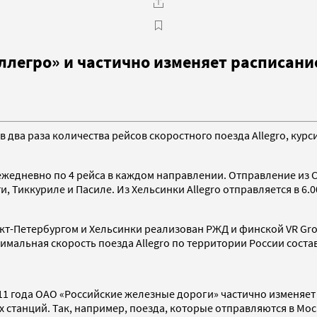
ллегро» и частично изменяет расписани
 два раза количества рейсов скоростного поезда Allegro, кур
ежедневно по 4 рейса в каждом направлении. Отправление из Санк
и, Тиккуриле и Пасиле. Из Хельсинки Allegro отправляется в 6.0
-Петербургом и Хельсинки реализован РЖД и финской VR Group
имальная скорость поезда Allegro по территории России состав
2011 года ОАО «Российские железные дороги» частично изменяе
танций. Так, например, поезда, которые отправляются в Москву