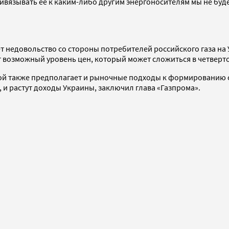
язывать ее к каким-либо другим энергоносителям мы не будем»
вает недовольство со стороны потребителей российского газа н
т возможный уровень цен, который может сложиться в четверто
ой также предполагает и рыночные подходы к формированию с
ит, и растут доходы Украины, заключил глава «Газпрома».