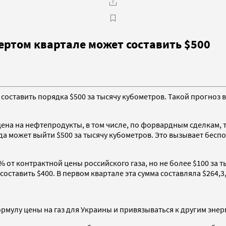
вертом квартале может составить $500
т составить порядка $500 за тысячу кубометров. Такой прогно
ена на нефтепродукты, в том числе, по форвардным сделкам, т
да может выйти $500 за тысячу кубометров. Это вызывает бесп
 от контрактной цены российского газа, но не более $100 за ты
оставить $400. В первом квартале эта сумма составляла $264,3,
рмулу цены на газ для Украины и привязываться к другим эне