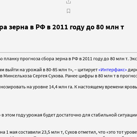
а зерна в РФ в 2011 году до 80 млн т
ланку прогноза сбора зерна в РФ в 2011 году до 80 млн т. Экс
м выйти на урожай в 80-85 млн т», – цитирует
«Интерфакс»
дир
инсельхоза Сергея Сухова. Ранее цифры в 80 млн т в прогноз
зировать на уровне 14,4 млн га. К настоящему времени яровые 
 этом году урожая будет достаточно для стабильной ситуации 
 1 мая составили 23,5 млн т, Сухов отметил, что «это тот урове