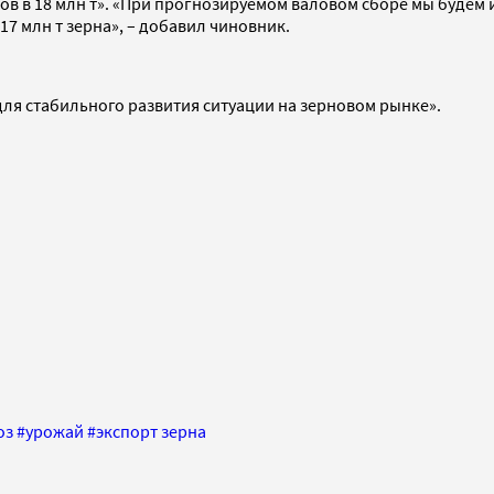
в в 18 млн т». «При прогнозируемом валовом сборе мы будем и
17 млн т зерна», – добавил чиновник.
для стабильного развития ситуации на зерновом рынке».
оз
#
урожай
#
экспорт зерна