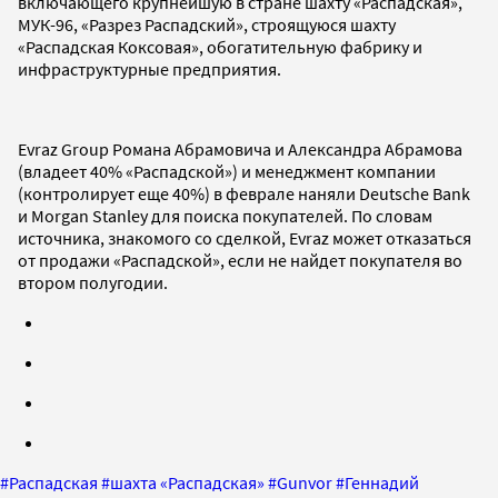
включающего крупнейшую в стране шахту «Распадская»,
МУК-96, «Разрез Распадский», строящуюся шахту
«Распадская Коксовая», обогатительную фабрику и
инфраструктурные предприятия.
Evraz Group Романа Абрамовича и Александра Абрамова
(владеет 40% «Распадской») и менеджмент компании
(контролирует еще 40%) в феврале наняли Deutsche Bank
и Morgan Stanley для поиска покупателей. По словам
источника, знакомого со сделкой, Evraz может отказаться
от продажи «Распадской», если не найдет покупателя во
втором полугодии.
#
Распадская
#
шахта «Распадская»
#
Gunvor
#
Геннадий