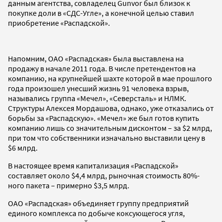
данным агентства, совладелец Gunvor был близок к
покупке доли в «СДС-Угле», а конечной целью ставил
приобретение «Распадской».
Напомним, ОАО «Распадская» была выставлена на
продажу в начале 2011 года. В числе претендентов на
компанию, на крупнейшей шахте которой в мае прошлого
года произошел унесший жизнь 91 человека взрыв,
назывались группа «Мечел», «Северсталь» и НЛМК.
Структуры Алексея Мордашова, однако, уже отказались от
борьбы за «Распадскую». «Мечел» же был готов купить
компанию лишь со значительным дисконтом – за $2 млрд,
при том что собственники изначально выставили цену в
$6 млрд.
В настоящее время капитализация «Распадской»
составляет около $4,4 млрд, рыночная стоимость 80%-
ного пакета – примерно $3,5 млрд.
ОАО «Распадская» объединяет группу предприятий
единого комплекса по добыче коксующегося угля,