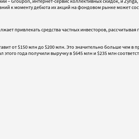
ий – Groupon, интернет-сервис коллективных скидок, и Zynga
аний к моменту дебюта их акций на фондовом рынке может сос
должает привлекать средства частных инвесторов, рассчитывая
ставит от $150 млн до $200 млн. Это значительно больше чем в
л этого года получили выручку в $645 млн и $235 млн соответс