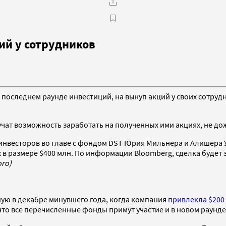
ций у сотрудников
 последнем раунде инвестиций, на выкуп акций у своих сотрудн
чат возможность заработать на полученных ими акциях, не дож
па инвесторов во главе с фондом DST Юрия Мильнера и Алишера
ях в размере $400 млн. По информации Bloomberg, сделка буде
го)
ную в декабре минувшего года, когда компания
привлекла $200
, что все перечисленные фонды примут участие и в новом раунд