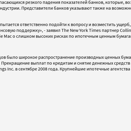
опасающихся резкого падения показателей банков, которые, 
индустрии. Представители банков указывают также на возмож
пытается ответственно подойти к вопросу и возместить ущерб, 
нсовую поддержку», - заявил The New York Times партнер Colli
die Mac о слишком высоких рисках по ипотечным ценным бумаг
дов было широкое распространение производных ценных бумаг
Прекращение выплат по кредитам и снятие денежных средств с
s Inc. в сентябре 2008 года. Крупнейшие ипотечные агентства 