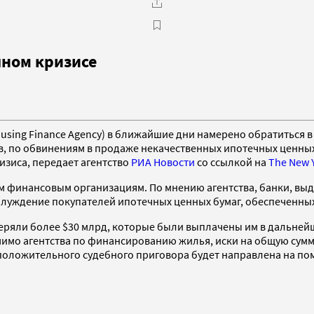
чном кризисе
ing Finance Agency) в ближайшие дни намерено обратиться в с
тов, по обвинениям в продаже некачественных ипотечных ценны
изиса, передает агентство
РИА Новости
со ссылкой на
The New 
им финансовым организациям. По мнению агентства, банки, вы
блуждение покупателей ипотечных ценных бумаг, обеспеченных
теряли более $30 млрд, которые были выплачены им в дальней
мимо агентства по финансированию жилья, иски на общую сум
е положительного судебного приговора будет направлена на 