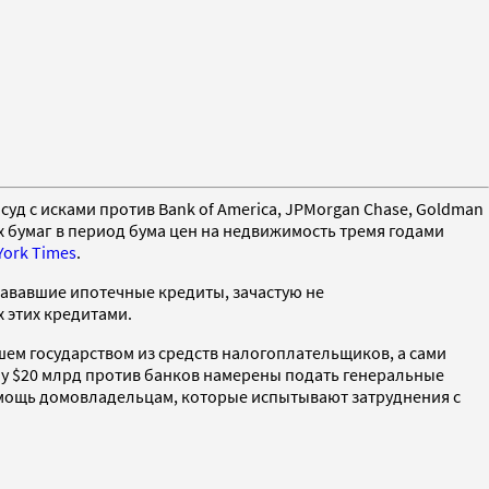
уд с исками против Bank of America, JPMorgan Chase, Goldman
х бумаг в период бума цен на недвижимость тремя годами
York Times
.
дававшие ипотечные кредиты, зачастую не
 этих кредитами.
шем государством из средств налогоплательщиков, а сами
му $20 млрд против банков намерены подать генеральные
помощь домовладельцам, которые испытывают затруднения с