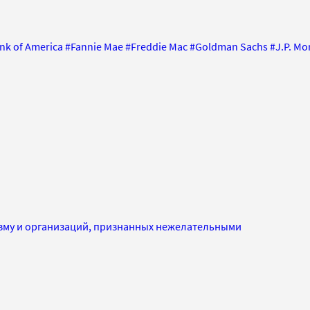
nk of America
#
Fannie Mae
#
Freddie Mac
#
Goldman Sachs
#
J.P. Mo
изму и организаций, признанных нежелательными