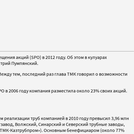
ения акций (SPO) в 2012 году. Об этом в кулуарах
трий Пумпянский.
Между тем, последний раз глава ТМК говорил о возможности
O в 2006 году компания разместила около 23% своих акций.
м реализации труб компанией в 2010 году превысил 3,96 млн
завод, Волжский, Синарский и Северский трубные заводы,
е («ТМК-Казтрубпром»). Основным бенефициаром (около 77%