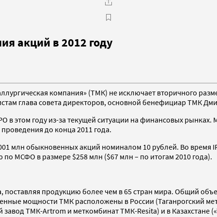
ия акций в 2012 году
ллургическая компания» (ТМК) не исключает вторичного размещ
там глава совета директоров, основной бенефициар ТМК Дми
O в этом году из-за текущей ситуации на финансовых рынках. 
 проведения до конца 2011 года.
001 млн обыкновенных акций номиналом 10 рублей. Во время IP
по МСФО в размере $258 млн ($67 млн – по итогам 2010 года).
, поставляя продукцию более чем в 65 стран мира. Общий объе
венные мощности ТМК расположены в России (Таганрогский мет
ый завод ТМК-Artrom и меткомбинат ТМК-Resita) и в Казахстан