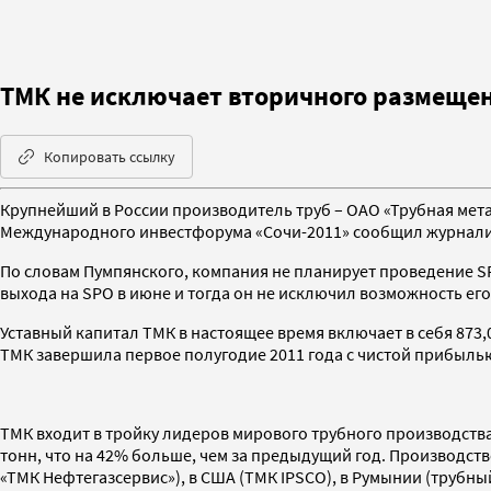
ТМК не исключает вторичного размещен
Копировать ссылку
Крупнейший в России производитель труб – ОАО «Трубная мета
Международного инвестфорума «Сочи-2011» сообщил журналис
По словам Пумпянского, компания не планирует проведение SP
выхода на SPO в июне и тогда он не исключил возможность его
Уставный капитал ТМК в настоящее время включает в себя 873,
ТМК завершила первое полугодие 2011 года с чистой прибылью 
ТМК входит в тройку лидеров мирового трубного производства
тонн, что на 42% больше, чем за предыдущий год. Производст
«ТМК Нефтегазсервис»), в США (ТМК IPSCO), в Румынии (трубн