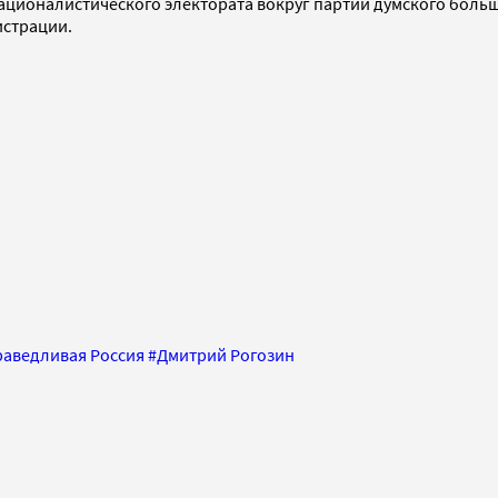
националистического электората вокруг партии думского боль
истрации.
раведливая Россия
#
Дмитрий Рогозин