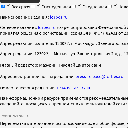
Все сразу
Еженедельная
Ежедневная
Ново
Наименование издания:
forbes.ru
Cетевое издание «
forbes.ru
» зарегистрировано Федеральной 
принятия решения о регистрации: серия Эл № ФС77-82431 от 23 
Адрес редакции, издателя: 123022, г. Москва, ул. Звенигородская 2-
Адрес редакции: 123022, г. Москва, ул. Звенигородская 2-я, д. 13, с
Главный редактор: Мазурин Николай Дмитриевич
Адрес электронной почты редакции:
press-release@forbes.ru
Номер телефона редакции:
+7 (495) 565-32-06
На информационном ресурсе применяются рекомендательные 
сведений, относящихся к предпочтениям пользователей сети 
СМИ2
SPARROW
INFOX
Перепечатка материалов и использование их в любой форме, в