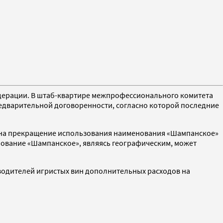
едерации. В штаб-квартире межпрофессионального комитета
редварительной договоренности, согласно которой последние
сие на прекращение использования наименования «Шампанское»
енование «Шампанское», являясь географическим, может
зводителей игристых вин дополнительных расходов на