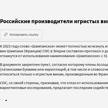
Российские производители игристых вин
Копировать ссылку
К 2023 году слово «Шампанское» может полностью исчезнуть 
вин Шампани (Франция) CIVC в Эперне составлен протокол о 
откажутся от использования наименования «Шампанское» с 31 
В документе закреплен пункт, согласно которому члены Ассоц
(латинскими буквами или кириллицей; в том числе и словосо
относиться только к игристым винам, произведенным во Фран
CIVC, со своей стороны, признавая, что отказ от использова
маркетинговые исследования, предлагает последним содейств