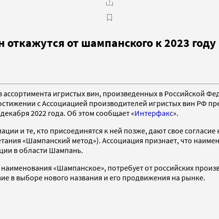
 откажутся от шампанского к 2023 году
из ассортимента игристых вин, произведенных в Российской Ф
достижении с Ассоциацией производителей игристых вин РФ п
декабря 2022 года. Об этом сообщает «
Интерфакс
».
иации и те, кто присоединятся к ней позже, дают свое согла
четания «Шампанский метод»). Ассоциация признает, что наим
ции в области Шампань.
ния наименования «Шампанское», потребует от российских прои
ие в выборе нового названия и его продвижения на рынке.