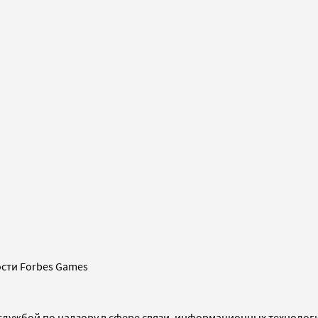
сти Forbes Games
службой по надзору в сфере связи, информационных технолог