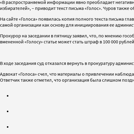
«В распространяемой информации явно преобладает негативны
избирателей», – приводит текст письма «Голос». Чуров также 
На сайте «Голоса» появилась копия полного текста письма гл
самой организации как основу для инициирования ее админис
Прокурор на заседании в пятницу заявил, что, по мнению гос
вмененной «Голосу» статье может стать штраф в 100 000 рублей
В ходе заседания суд отказался вернуть в прокуратуру админ
Адвокат «Голоса» счел, что материалы о привлечении наблюда
Ответчик также отметил, что организация была слишком позд