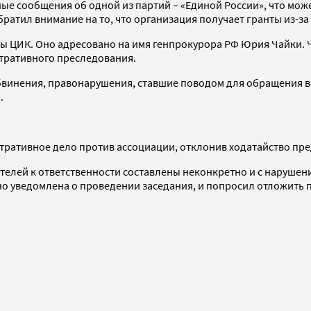
е сообщения об одной из партий – «Единой России», что може
обратил внимание на то, что организация получает гранты из-з
авы ЦИК. Оно адресовано на имя генпрокурора РФ Юрия Чайки.
тративного преследования.
обвинения, правонарушения, ставшие поводом для обращения в
.
истративное дело против ассоциации, отклонив ходатайство пр
телей к ответственности составлены неконкретно и с нарушени
но уведомлена о проведении заседания, и попросил отложить 