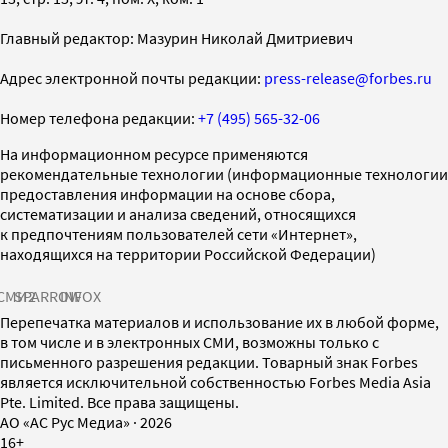
Главный редактор: Мазурин Николай Дмитриевич
Адрес электронной почты редакции:
press-release@forbes.ru
Номер телефона редакции:
+7 (495) 565-32-06
На информационном ресурсе применяются
рекомендательные технологии (информационные технологии
предоставления информации на основе сбора,
систематизации и анализа сведений, относящихся
к предпочтениям пользователей сети «Интернет»,
находящихся на территории Российской Федерации)
СМИ2
SPARROW
INFOX
Перепечатка материалов и использование их в любой форме,
в том числе и в электронных СМИ, возможны только с
письменного разрешения редакции. Товарный знак Forbes
является исключительной собственностью Forbes Media Asia
Pte. Limited. Все права защищены.
AO «АС Рус Медиа»
·
2026
16+