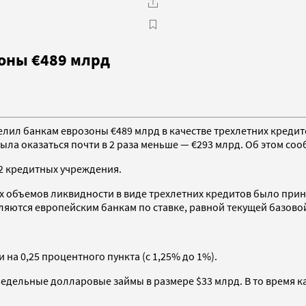
оны €489 млрд
елил банкам еврозоны €489 млрд в качестве трехлетних кредит
ыла оказаться почти в 2 раза меньше — €293 млрд. Об этом со
32 кредитных учреждения.
объемов ликвидности в виде трехлетних кредитов было принят
ются европейским банкам по ставке, равной текущей базовой
на 0,25 процентного пункта (с 1,25% до 1%).
хнедельные долларовые займы в размере $33 млрд. В то время 