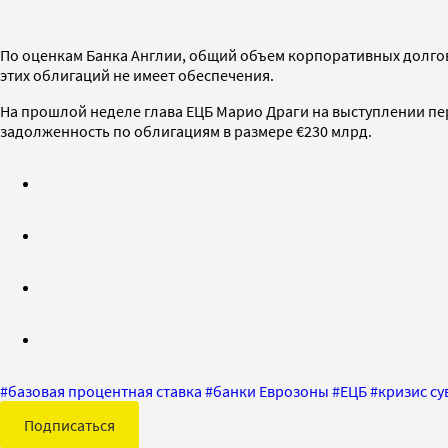
По оценкам Банка Англии, общий объем корпоративных долговых
этих облигаций не имеет обеспечения.
На прошлой неделе глава ЕЦБ Марио Драги на выступлении пе
задолженность по облигациям в размере €230 млрд.
#
базовая процентная ставка
#
банки Еврозоны
#
ЕЦБ
#
кризис су
Подписаться