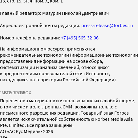
13, стр. 15, эт. 4, пом. X, ком. 1
Главный редактор: Мазурин Николай Дмитриевич
Адрес электронной почты редакции:
press-release@forbes.ru
Номер телефона редакции:
+7 (495) 565-32-06
На информационном ресурсе применяются
рекомендательные технологии (информационные технологии
предоставления информации на основе сбора,
систематизации и анализа сведений, относящихся
к предпочтениям пользователей сети «Интернет»,
находящихся на территории Российской Федерации)
СМИ2
SPARROW
INFOX
Перепечатка материалов и использование их в любой форме,
в том числе и в электронных СМИ, возможны только с
письменного разрешения редакции. Товарный знак Forbes
является исключительной собственностью Forbes Media Asia
Pte. Limited. Все права защищены.
AO «АС Рус Медиа»
·
2026
16+