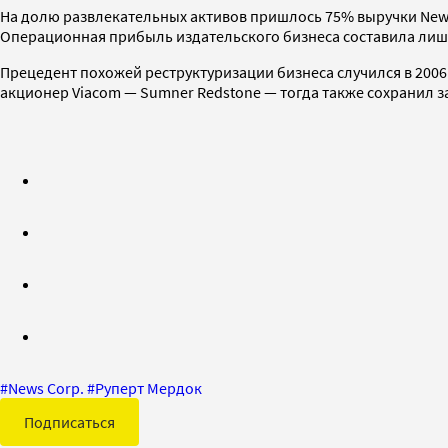
На долю развлекательных активов пришлось 75% выручки News 
Операционная прибыль издательского бизнеса составила лишь
Прецедент похожей реструктуризации бизнеса случился в 2006
акционер Viacom — Sumner Redstone — тогда также сохранил за
#
News Corp.
#
Руперт Мердок
Подписаться