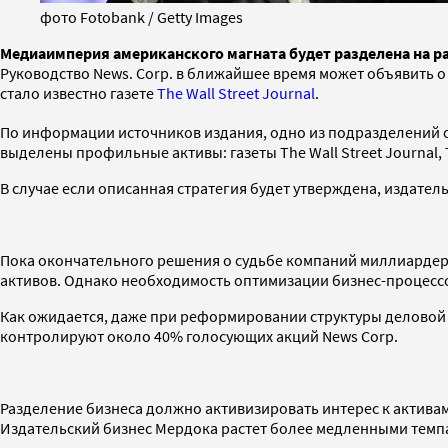
фото Fotobank / Getty Images
Медиаимперия американского магната будет разделена на р
Руководство News. Corp. в ближайшее время может объявить 
стало известно газете
The Wall Street Journal
.
По информации источников издания, одно из подразделений 
выделены профильные активы: газеты The Wall Street Journal, T
В случае если описанная стратегия будет утверждена, издате
Пока окончательного решения о судьбе компаний миллиардера
активов. Однако необходимость оптимизации бизнес-процессо
Как ожидается, даже при реформировании структуры деловой
контролируют около 40% голосующих акций News Corp.
Разделение бизнеса должно активизировать интерес к актива
Издательский бизнес Мердока растет более медленными темп