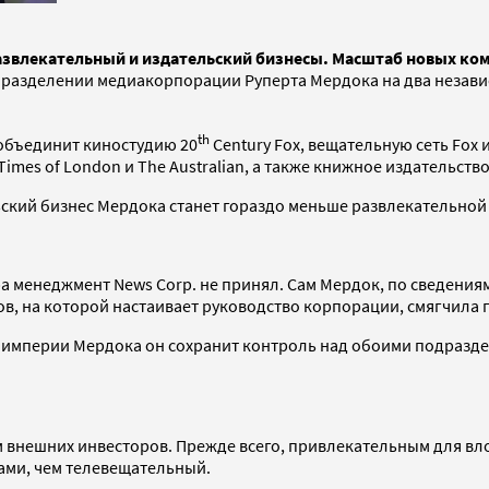
азвлекательный и издательский бизнесы. Масштаб новых ко
о разделении медиакорпорации Руперта Мердока на два незави
th
объединит киностудию 20
Century Fox, вещательную сеть Fox 
imes of London и The Australian, а также книжное издательство 
льский бизнес Мердока станет гораздо меньше развлекательно
 менеджмент News Corp. не принял. Сам Мердок, по сведения
в, на которой настаивает руководство корпорации, смягчила
 империи Мердока он сохранит контроль над обоими подразде
м внешних инвесторов. Прежде всего, привлекательным для в
ами, чем телевещательный.