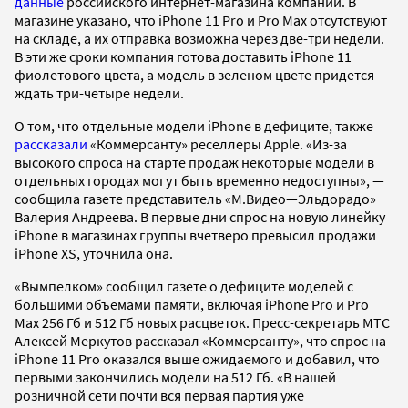
данные
российского интернет-магазина компании. В
магазине указано, что iPhone 11 Pro и Pro Max отсутствуют
на складе, а их отправка возможна через две-три недели.
В эти же сроки компания готова доставить iPhone 11
фиолетового цвета, а модель в зеленом цвете придется
ждать три-четыре недели.
О том, что отдельные модели iPhone в дефиците, также
рассказали
«Коммерсанту» реселлеры Apple. «Из-за
высокого спроса на старте продаж некоторые модели в
отдельных городах могут быть временно недоступны», —
сообщила газете представитель «М.Видео—Эльдорадо»
Валерия Андреева. В первые дни спрос на новую линейку
iPhone в магазинах группы вчетверо превысил продажи
iPhone XS, уточнила она.
«Вымпелком» сообщил газете о дефиците моделей с
большими объемами памяти, включая iPhone Pro и Pro
Max 256 Гб и 512 Гб новых расцветок. Пресс-секретарь МТС
Алексей Меркутов рассказал «Коммерсанту», что спрос на
iPhone 11 Pro оказался выше ожидаемого и добавил, что
первыми закончились модели на 512 Гб. «В нашей
розничной сети почти вся первая партия уже