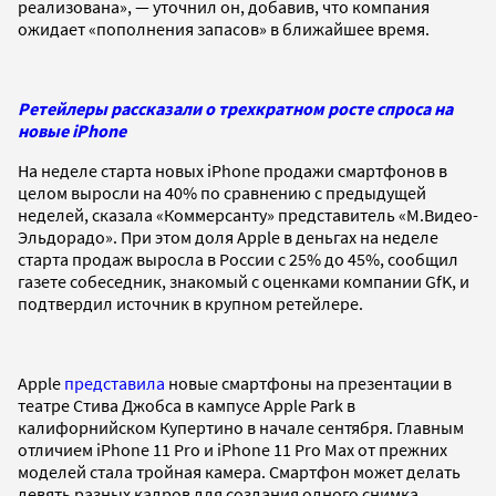
реализована», — уточнил он, добавив, что компания
ожидает «пополнения запасов» в ближайшее время.
Ретейлеры рассказали о трехкратном росте спроса на
новые iPhone
На неделе старта новых iPhone продажи смартфонов в
целом выросли на 40% по сравнению с предыдущей
неделей, сказала «Коммерсанту» представитель «М.Видео-
Эльдорадо». При этом доля Apple в деньгах на неделе
старта продаж выросла в России с 25% до 45%, сообщил
газете собеседник, знакомый с оценками компании GfK, и
подтвердил источник в крупном ретейлере.
Apple
представила
новые смартфоны на презентации в
театре Стива Джобса в кампусе Apple Park в
калифорнийском Купертино в начале сентября. Главным
отличием iPhone 11 Pro и iPhone 11 Pro Max от прежних
моделей стала тройная камера. Смартфон может делать
девять разных кадров для создания одного снимка,