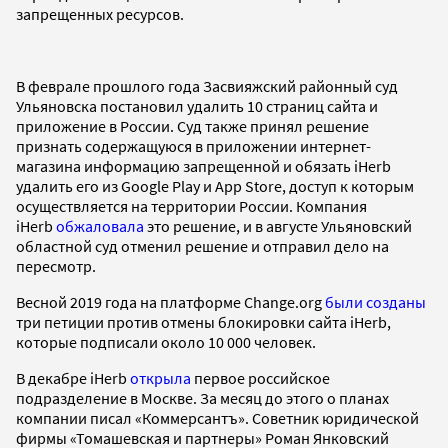
запрещенных ресурсов.
В феврале прошлого года Засвияжский районный суд
Ульяновска постановил удалить 10 страниц сайта и
приложение в России. Суд также принял решение
признать содержащуюся в приложении интернет-
магазина информацию запрещенной и обязать iHerb
удалить его из Google Play и App Store, доступ к которым
осуществляется на территории России. Компания
iHerb
обжаловала
это решение, и в августе Ульяновский
областной суд отменил решение и отправил дело на
пересмотр.
Весной 2019 года на платформе Change.org
были созданы
три петиции против отмены блокировки сайта iHerb,
которые подписали около 10 000 человек.
В декабре iHerb
открыла
первое российское
подразделение в Москве. За месяц до этого о планах
компании писал «Коммерсантъ». Советник юридической
фирмы «Томашевская и партнеры» Роман Янковский