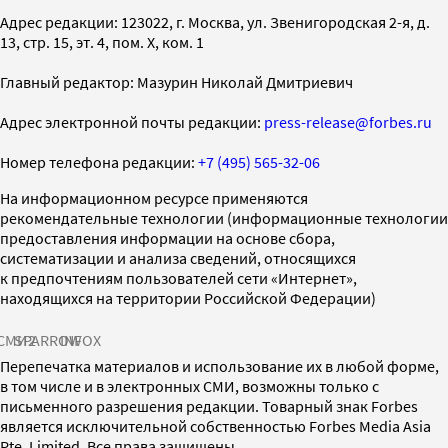
Адрес редакции: 123022, г. Москва, ул. Звенигородская 2-я, д.
13, стр. 15, эт. 4, пом. X, ком. 1
Главный редактор: Мазурин Николай Дмитриевич
Адрес электронной почты редакции:
press-release@forbes.ru
Номер телефона редакции:
+7 (495) 565-32-06
На информационном ресурсе применяются
рекомендательные технологии (информационные технологии
предоставления информации на основе сбора,
систематизации и анализа сведений, относящихся
к предпочтениям пользователей сети «Интернет»,
находящихся на территории Российской Федерации)
СМИ2
SPARROW
INFOX
Перепечатка материалов и использование их в любой форме,
в том числе и в электронных СМИ, возможны только с
письменного разрешения редакции. Товарный знак Forbes
является исключительной собственностью Forbes Media Asia
Pte. Limited. Все права защищены.