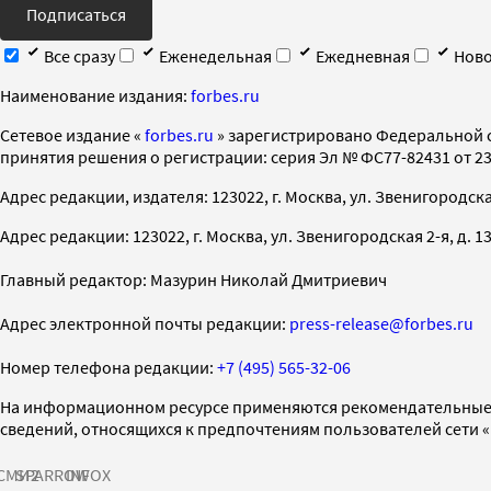
Подписаться
Все сразу
Еженедельная
Ежедневная
Ново
Наименование издания:
forbes.ru
Cетевое издание «
forbes.ru
» зарегистрировано Федеральной 
принятия решения о регистрации: серия Эл № ФС77-82431 от 23 
Адрес редакции, издателя: 123022, г. Москва, ул. Звенигородская 2-
Адрес редакции: 123022, г. Москва, ул. Звенигородская 2-я, д. 13, с
Главный редактор: Мазурин Николай Дмитриевич
Адрес электронной почты редакции:
press-release@forbes.ru
Номер телефона редакции:
+7 (495) 565-32-06
На информационном ресурсе применяются рекомендательные 
сведений, относящихся к предпочтениям пользователей сети 
СМИ2
SPARROW
INFOX