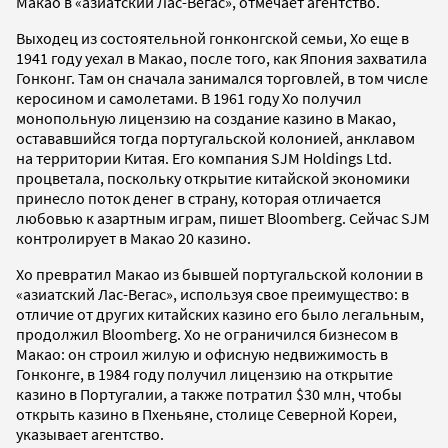
Макао в «азиатский Лас-Вегас», отмечает агентство.
Выходец из состоятельной гонконгской семьи, Хо еще в
1941 году уехал в Макао, после того, как Япония захватила
Гонконг. Там он сначала занимался торговлей, в том числе
керосином и самолетами. В 1961 году Хо получил
монопольную лицензию на создание казино в Макао,
остававшийся тогда португальской колонией, анклавом
на территории Китая. Его компания SJM Holdings Ltd.
процветала, поскольку открытие китайской экономики
принесло поток денег в страну, которая отличается
любовью к азартным играм, пишет Bloomberg. Сейчас SJM
контролирует в Макао 20 казино.
Хо превратил Макао из бывшей португальской колонии в
«азиатский Лас-Вегас», используя свое преимущество: в
отличие от других китайских казино его было легальным,
продолжил Bloomberg. Хо не ограничился бизнесом в
Макао: он строил жилую и офисную недвижимость в
Гонконге, в 1984 году получил лицензию на открытие
казино в Португалии, а также потратил $30 млн, чтобы
открыть казино в Пхеньяне, столице Северной Кореи,
указывает агентство.