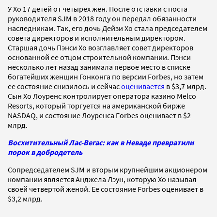
У Хо 17 детей от четырех жен. После отставки с поста
руководителя SJM в 2018 году он передал обязанности
наследникам. Так, его дочь Дейзи Хо стала председателем
совета директоров и исполнительным директором.
Старшая дочь Пэнси Хо возглавляет совет директоров
основанной ее отцом строительной компании. Пэнси
несколько лет назад занимала первое место в списке
богатейших женщин Гонконга по версии Forbes, но затем
ее состояние снизилось и сейчас
оценивается
в $3,7 млрд.
Сын Хо Лоуренс контролирует оператора казино Melco
Resorts, который торгуется на американской бирже
NASDAQ, и состояние Лоуренса Forbes оценивает в $2
млрд.
Восхитительный Лас-Вегас: как в Неваде превратили
порок в добродетель
Сопредседателем SJM и вторым крупнейшим акционером
компании является Анджела Лэун, которую Хо называл
своей четвертой женой. Ее состояние Forbes оценивает в
$3,2 млрд.