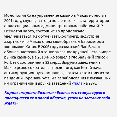
Монополия Хо на управление казино в Макао истекла в
2001 году, спустя два года после того, как эта территория
стала специальным административным районом КНР.
Несмотря на это, состояние Хо продолжало
увеличиваться. Как отмечает Bloomberg, индустрия
азартных игр Макао стала своеобразным барометром
экономики Китая. В 2006 году «азиатский Лас-Вегас»
обошел настоящий в гонке за звание крупнейшего в мире
рынка казино, а в 2010-м Хо вошел в глобальный список
Forbes с состоянием в $2 млрд. Выручка заведений в
Макао резко сократилась после того, как Китай начал
антикоррупционную кампанию, а затем в этом году из-за
пандемии коронавируса. Из-за заболевания и вызванных
им ограничений выручка заведений
упала
на 97%.
Король игорного бизнеса: «Если взять старую идею и
преподнести ее в новой обертке, успех не заставит себя
ждать»