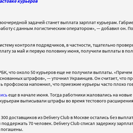
бастовке курьеров
воочередной задачей станет выплата зарплат курьерам. Габрие
аботу с данным логистическим оператором», — добавил он. По 
 систему контроля подрядчиков, в частности, тщательно прове
лату за май и первую половину июня, получили выплаты в по
К, что около 50 курьеров еще не получили выплаты. «Причем е
нованных штрафов», — уточнил Украинцев. Он считает, что про
ль профсоюза напомнил, что приезжие курьеры часто плохо го
ись
еще в начале июня. Тогда работники жаловались на новые у
о курьерам выписывали штрафы во время тестового расширения 
о 300 доставщиков из Delivery Club в Москве остались без выпла
поддержать 70 человек. Delivery Club списал задержку зарпла
е погашены.