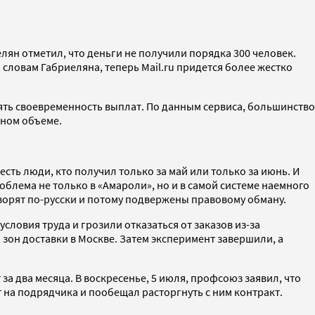
лян отметил, что деньги не получили порядка 300 человек.
словам Габриеляна, теперь Mail.ru придется более жестко
рять своевременность выплат. По данным сервиса, большинство
лном объеме.
сть люди, кто получил только за май или только за июнь. И
блема не только в «Амароли», но и в самой системе наемного
ворят по-русски и потому подвержены правовому обману.
словия труда и грозили отказаться от заказов из-за
зон доставки в Москве. Затем эксперимент завершили, а
т за два месяца. В воскресенье, 5 июля, профсоюз заявил, что
т на подрядчика и пообещал расторгнуть с ним контракт.