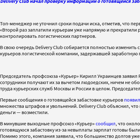
Delivery Club начал проверку информации о готовящейся за
Топ-менеджер не уточнил сроки подачи иска, отметив, что пер
«Второй раз заплатили курьерам уже напрямую и прекратили р
контролировать логистических партнеров.
В свою очередь Delivery Club собирается полностью изменить
курьеров логистической компании, задержавшей заработную п
Председатель профсоюза «Курьер» Кирилл Украинцев заявил РБ
сотрудники получают их за вычетом людоедских, ничем не обос
труда курьерских служб Москвы и России в целом. Председате
Первые сообщения о готовящейся забастовке курьеров
появил
множества штрафов и увольнений. Delivery Club объяснил, чт
деньги — возместили.
В минувшие выходные профсоюз «Курьер»
сообщил
, что окол
готовящуюся забастовку из-за невыплаты зарплат готовы были 
Помимо этого, компания заявила, что большинство долгов уж