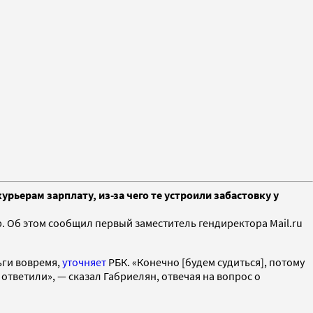
рьерам зарплату, из-за чего те устроили забастовку у
b. Об этом сообщил первый заместитель гендиректора Mail.ru
ьги вовремя,
уточняет
РБК. «Конечно [будем судиться], потому
 ответили», — сказал Габриелян, отвечая на вопрос о