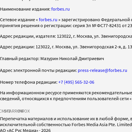
Наименование издания:
forbes.ru
Cетевое издание «
forbes.ru
» зарегистрировано Федеральной 
принятия решения о регистрации: серия Эл № ФС77-82431 от 23 
Адрес редакции, издателя: 123022, г. Москва, ул. Звенигородская 2-
Адрес редакции: 123022, г. Москва, ул. Звенигородская 2-я, д. 13, с
Главный редактор: Мазурин Николай Дмитриевич
Адрес электронной почты редакции:
press-release@forbes.ru
Номер телефона редакции:
+7 (495) 565-32-06
На информационном ресурсе применяются рекомендательные 
сведений, относящихся к предпочтениям пользователей сети 
СМИ2
SPARROW
INFOX
Перепечатка материалов и использование их в любой форме, в
исключительной собственностью Forbes Media Asia Pte. Limite
AO «АС Рус Медиа»
·
2026