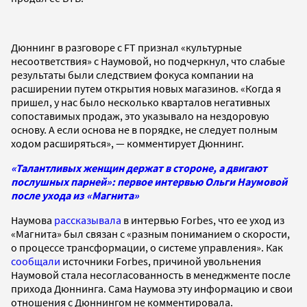
Дюннинг в разговоре с FT признал «культурные
несоответствия» с Наумовой, но подчеркнул, что слабые
результаты были следствием фокуса компании на
расширении путем открытия новых магазинов. «Когда я
пришел, у нас было несколько кварталов негативных
сопоставимых продаж, это указывало на нездоровую
основу. А если основа не в порядке, не следует полным
ходом расширяться», — комментирует Дюннинг.
«Талантливых женщин держат в стороне, а двигают
послушных парней»: первое интервью Ольги Наумовой
после ухода из «Магнита»
Наумова
рассказывала
в интервью Forbes, что ее уход из
«Магнита» был связан с «разным пониманием о скорости,
о процессе трансформации, о системе управления». Как
сообщали
источники Forbes, причиной увольнения
Наумовой стала несогласованность в менеджменте после
прихода Дюннинга. Сама Наумова эту информацию и свои
отношения с Дюннингом не комментировала.