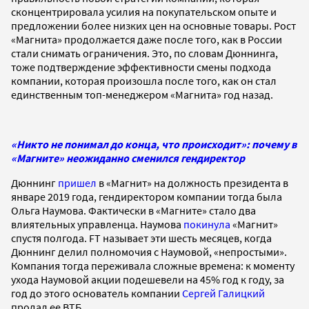
сконцентрировала усилия на покупательском опыте и
предложении более низких цен на основные товары. Рост
«Магнита» продолжается даже после того, как в России
стали снимать ограничения. Это, по словам Дюннинга,
тоже подтверждение эффективности смены подхода
компании, которая произошла после того, как он стал
единственным топ-менеджером «Магнита» год назад.
«Никто не понимал до конца, что происходит»: почему в
«Магните» неожиданно сменился гендиректор
Дюннинг
пришел
в «Магнит» на должность президента в
январе 2019 года, гендиректором компании тогда была
Ольга Наумова. Фактически в «Магните» стало два
влиятельных управленца. Наумова
покинула
«Магнит»
спустя полгода. FT называет эти шесть месяцев, когда
Дюннинг делил полномочия с Наумовой, «непростыми».
Компания тогда переживала сложные времена: к моменту
ухода Наумовой акции подешевели на 45% год к году, за
год до этого основатель компании
Сергей Галицкий
продал ее ВТБ.