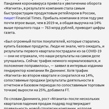
Пандемия коронавируса привела к увеличению оборота
«Магнита», в результате компания стала самым
быстрорастущим продуктовым ретейлером в России,
пишет
Financial Times. Прибыль компании в этом году уже
почти втрое выше, чем в 2019-м, а общая выручка на 14%
выше прошлого года — 763 млрд рублей, приводит цифры
газета.
«Был огромный поток покупателей, которые старались
купить базовые продукты. Люди не знали, чего ожидать, и
результаты первого квартала пострадали из-за COVID-19
— они не отражали, что наши результаты на самом деле
улучшались. Сейчас трафик немного нормализовался, и
положение поправилось», — заявил в интервью изданию
гендиректор компании Ян Дюннинг. Хотя трафик
«Магнита» во втором квартале и сократился на 14%,
сопоставимые продажи (результаты деятельности в
отчетном и базовом периодах по сопоставимым торговым
точкам) выросли на 25%, добавила FT.
По словам Дюннинга, рост «Мганита» после нескольких
кварталов падения продаж подряд подтверждает
правильность новой стратегии компании, которая