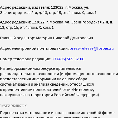
Адрес редакции, издателя: 123022, г. Москва, ул.
Звенигородская 2-я, д. 13, стр. 15, эт. 4, пом. X, ком. 1
Адрес редакции: 123022, г. Москва, ул. Звенигородская 2-я, д.
13, стр. 15, эт. 4, пом. X, ком. 1
Главный редактор: Мазурин Николай Дмитриевич
Адрес электронной почты редакции:
press-release@forbes.ru
Номер телефона редакции:
+7 (495) 565-32-06
На информационном ресурсе применяются
рекомендательные технологии (информационные технологии
предоставления информации на основе сбора,
систематизации и анализа сведений, относящихся
к предпочтениям пользователей сети «Интернет»,
находящихся на территории Российской Федерации)
СМИ2
SPARROW
INFOX
Перепечатка материалов и использование их в любой форме,
в том числе и в электронных СМИ, возможны только с