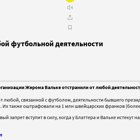
бой футбольной деятельности
рганизации Жерома Вальке отстранили от любой деятельност
т любой, связанной с футболом, деятельности бывшего пре
 Их также оштрафовали на 1 млн швейцарских франков (более 
вый запрет вступит в силу, когда у Блаттера и Вальке истекут 
л