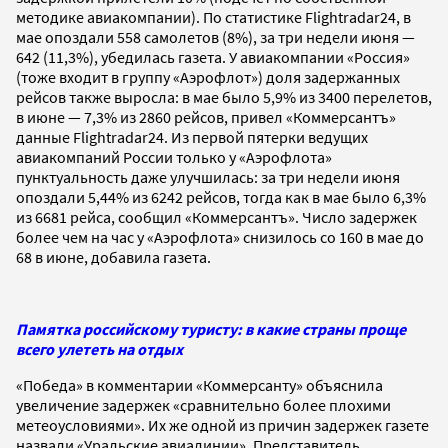
методике авиакомпании). По статистике Flightradar24, в
мае опоздали 558 самолетов (8%), за три недели июня —
642 (11,3%), убедилась газета. У авиакомпании «Россия»
(тоже входит в группу «Аэрофлот») доля задержанных
рейсов также выросла: в мае было 5,9% из 3400 перелетов,
в июне — 7,3% из 2860 рейсов, привел «Коммерсантъ»
данные Flightradar24. Из первой пятерки ведущих
авиакомпаний России только у «Аэрофлота»
пунктуальность даже улучшилась: за три недели июня
опоздали 5,44% из 6242 рейсов, тогда как в мае было 6,3%
из 6681 рейса, сообщил «Коммерсантъ». Число задержек
более чем на час у «Аэрофлота» снизилось со 160 в мае до
68 в июне, добавила газета.
Памятка российскому туристу: в какие страны проще
всего улететь на отдых
«Победа» в комментарии «Коммерсанту» объяснила
увеличение задержек «сравнительно более плохими
метеоусловиями». Их же одной из причин задержек газете
назвали «Уральские авиалинии». Представитель