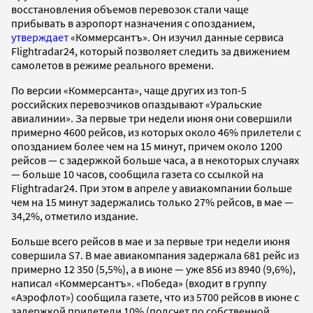
восстановления объемов перевозок стали чаще
прибывать в аэропорт назначения с опозданием,
утверждает
«Коммерсантъ». Он изучил данные сервиса
Flightradar24, который позволяет следить за движением
самолетов в режиме реального времени.
По версии «Коммерсанта», чаще других из топ-5
российских перевозчиков опаздывают «Уральские
авиалинии». За первые три недели июня они совершили
примерно 4600 рейсов, из которых около 46% прилетели с
опозданием более чем на 15 минут, причем около 1200
рейсов — с задержкой больше часа, а в некоторых случаях
— больше 10 часов, сообщила газета со ссылкой на
Flightradar24. При этом в апреле у авиакомпании больше
чем на 15 минут задержались только 27% рейсов, в мае —
34,2%, отметило издание.
Больше всего рейсов в мае и за первые три недели июня
совершила S7. В мае авиакомпания задержала 681 рейс из
примерно 12 350 (5,5%), а в июне — уже 856 из 8940 (9,6%),
написал «Коммерсантъ». «Победа» (входит в группу
«Аэрофлот») сообщила газете, что из 5700 рейсов в июне с
задержкой прилетели 10% (подсчет по собственной