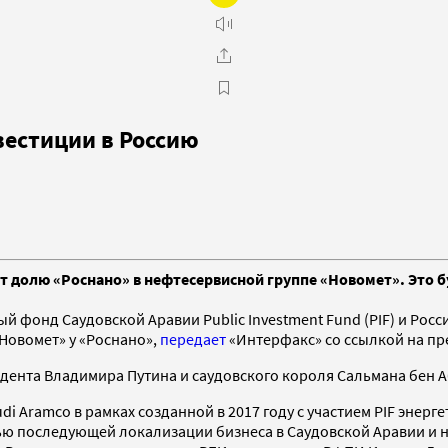
вестиции в Россию
т долю «Роснано» в нефтесервисной группе «Новомет». Это б
ый фонд Саудовской Аравии Public Investment Fund (PIF) и Ро
Новомет» у «Роснано»,
передает
«Интерфакс» со ссылкой на пр
ента Владимира Путина и саудовского короля Сальмана бен Аб
 Aramco в рамках созданной в 2017 году с участием PIF энерг
ю последующей локализации бизнеса в Саудовской Аравии и на