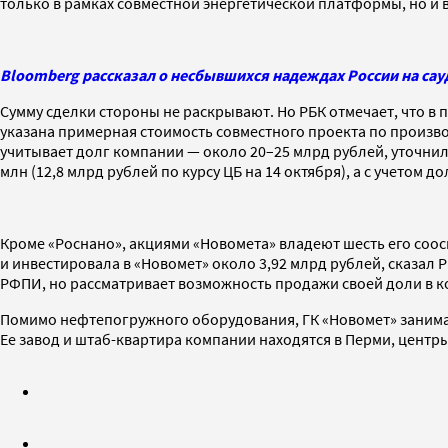
только в рамках совместной энергетической платформы, но и 
Bloomberg рассказал о несбывшихся надеждах России на сау
Сумму сделки стороны не раскрывают. Но РБК отмечает, что в
указана примерная стоимость совместного проекта по произво
учитывает долг компании — около 20–25 млрд рублей, уточнил
млн (12,8 млрд рублей по курсу ЦБ на 14 октября), а с учетом д
Кроме «Роснано», акциями «Новомета» владеют шесть его соосн
и инвестировала в «Новомет» около 3,92 млрд рублей, сказал Р
РФПИ, но рассматривает возможность продажи своей доли в к
Помимо нефтепогружного оборудования, ГК «Новомет» занима
Ее завод и штаб-квартира компании находятся в Перми, центр