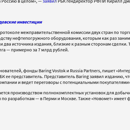
в Россию в целом», —
заявил
РБК гендиректор РФПИ Кирилл Дм
довские инвестиции
 протоколе межправительственной комиссии двух стран по тор
дству нефтепогружного оборудования, которым как раз занимае
и два источника издания, близкие к разным сторонам сделки. 
олга — примерно за 7 млрд рублей.
ователей, фонды Baring Vostok и Russia Partners, пишет «Инте
БК ее представитель. Представитель Baring заявил изданию, чт
омпании и ведет переговоры с потенциальными покупателями»
ется производством полнокомплектных установок для добычи 
ы по разработкам — в Перми и Москве. Также «Новомет» имеет 