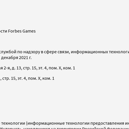
сти Forbes Games
службой по надзору в сфере связи, информационных технолог
декабря 2021 г.
я, д. 13, стр. 15, эт. 4, пом. X, ком. 1
тр. 15, эт. 4, пом. X, ком. 1
технологии (информационные технологии предоставления инф
«Интернет», находящихся на территории Российской Федераци