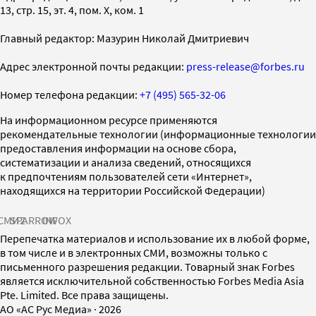
13, стр. 15, эт. 4, пом. X, ком. 1
Главный редактор: Мазурин Николай Дмитриевич
Адрес электронной почты редакции:
press-release@forbes.ru
Номер телефона редакции:
+7 (495) 565-32-06
На информационном ресурсе применяются
рекомендательные технологии (информационные технологии
предоставления информации на основе сбора,
систематизации и анализа сведений, относящихся
к предпочтениям пользователей сети «Интернет»,
находящихся на территории Российской Федерации)
СМИ2
SPARROW
INFOX
Перепечатка материалов и использование их в любой форме,
в том числе и в электронных СМИ, возможны только с
письменного разрешения редакции. Товарный знак Forbes
является исключительной собственностью Forbes Media Asia
Pte. Limited. Все права защищены.
AO «АС Рус Медиа»
·
2026