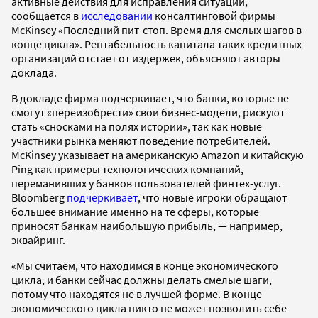
активные действия для исправления ситуации,
сообщается в
исследовании
консалтинговой фирмы
McKinsey «Последний пит-стоп. Время для смелых шагов в
конце цикла». Рентабельность капитала таких кредитных
организаций отстает от издержек, объясняют авторы
доклада.
В докладе фирма подчеркивает, что банки, которые не
смогут «переизобрести» свои бизнес-модели, рискуют
стать «сносками на полях истории», так как новые
участники рынка меняют поведение потребителей.
McKinsey указывает на американскую Amazon и китайскую
Ping как примеры технологических компаний,
переманивших у банков пользователей финтех-услуг.
Bloomberg
подчеркивает
, что новые игроки обращают
большее внимание именно на те сферы, которые
приносят банкам наибольшую прибыль, — например,
эквайринг.
«Мы считаем, что находимся в конце экономического
цикла, и банки сейчас должны делать смелые шаги,
потому что находятся не в лучшей форме. В конце
экономического цикла никто не может позволить себе