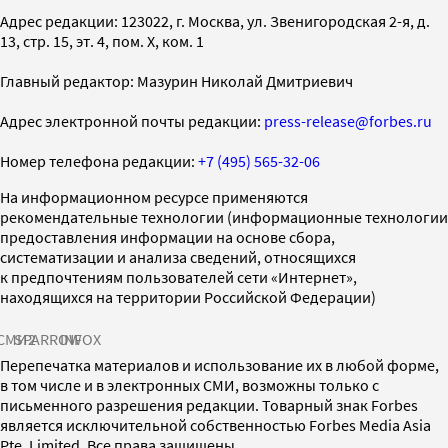
Адрес редакции: 123022, г. Москва, ул. Звенигородская 2-я, д.
13, стр. 15, эт. 4, пом. X, ком. 1
Главный редактор: Мазурин Николай Дмитриевич
Адрес электронной почты редакции:
press-release@forbes.ru
Номер телефона редакции:
+7 (495) 565-32-06
На информационном ресурсе применяются
рекомендательные технологии (информационные технологии
предоставления информации на основе сбора,
систематизации и анализа сведений, относящихся
к предпочтениям пользователей сети «Интернет»,
находящихся на территории Российской Федерации)
СМИ2
SPARROW
INFOX
Перепечатка материалов и использование их в любой форме,
в том числе и в электронных СМИ, возможны только с
письменного разрешения редакции. Товарный знак Forbes
является исключительной собственностью Forbes Media Asia
Pte. Limited. Все права защищены.