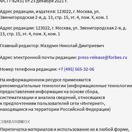
ФС77-82431 от 23 декабря 2021 г.
Адрес редакции, издателя: 123022, г. Москва, ул.
Звенигородская 2-я, д. 13, стр. 15, эт. 4, пом. X, ком. 1
Адрес редакции: 123022, г. Москва, ул. Звенигородская 2-я, д.
13, стр. 15, эт. 4, пом. X, ком. 1
Главный редактор: Мазурин Николай Дмитриевич
Адрес электронной почты редакции:
press-release@forbes.ru
Номер телефона редакции:
+7 (495) 565-32-06
На информационном ресурсе применяются
рекомендательные технологии (информационные технологии
предоставления информации на основе сбора,
систематизации и анализа сведений, относящихся
к предпочтениям пользователей сети «Интернет»,
находящихся на территории Российской Федерации)
СМИ2
SPARROW
INFOX
Перепечатка материалов и использование их в любой форме,