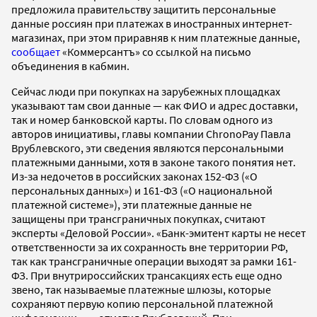
предложила правительству защитить персональные
данные россиян при платежах в иностранных интернет-
магазинах, при этом приравняв к ним платежные данные,
сообщает
«Коммерсантъ» со ссылкой на письмо
объединения в кабмин.
Сейчас люди при покупках на зарубежных площадках
указывают там свои данные — как ФИО и адрес доставки,
так и номер банковской карты. По словам одного из
авторов инициативы, главы компании ChronoPay Павла
Врублевского, эти сведения являются персональными
платежными данными, хотя в законе такого понятия нет.
Из-за недочетов в российских законах 152-ФЗ («О
персональных данных») и 161-ФЗ («О национальной
платежной системе»), эти платежные данные не
защищены при трансграничных покупках, считают
эксперты «Деловой России». «Банк-эмитент карты не несет
ответственности за их сохранность вне территории РФ,
так как трансграничные операции выходят за рамки 161-
ФЗ. При внутрироссийских трансакциях есть еще одно
звено, так называемые платежные шлюзы, которые
сохраняют первую копию персональной платежной