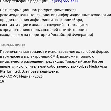
Номер телефона редакции:
+7 (495) 565-32-06
На информационном ресурсе применяются
рекомендательные технологии (информационные технологии
предоставления информации на основе сбора,
систематизации и анализа сведений, относящихся
к предпочтениям пользователей сети «Интернет»,
находящихся на территории Российской Федерации)
СМИ2
SPARROW
INFOX
Перепечатка материалов и использование их в любой форме,
в том числе и в электронных СМИ, возможны только с
письменного разрешения редакции. Товарный знак Forbes
является исключительной собственностью Forbes Media Asia
Pte. Limited. Все права защищены.
AO «АС Рус Медиа»
·
2026
16+