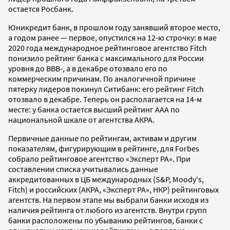
остается Росбанк.
Юникредит банк, в прошлом году занявший второе место,
а годом ранее — первое, опустился на 12-ю строчку: в мае
2020 года международное рейтинговое агентство Fitch
понизило рейтинг банка с максимального для России
уровня до ВВВ-, а в декабре отозвало его по
коммерческим причинам. По аналогичной причине
пятерку лидеров покинул Ситибанк: его рейтинг Fitch
отозвало в декабре. Теперь он располагается на 14-м
месте: у банка остается высший рейтинг ААА по
национальной шкале от агентства АКРА.
Первичные данные по рейтингам, активам и другим
показателям, фигурирующим в рейтинге, для Forbes
собрало рейтинговое агентство «Эксперт РА». При
составлении списка учитывались данные
аккредитованных в ЦБ международных (S&P, Moody's,
Fitch) и российских (АКРА, «Эксперт РА», НКР) рейтинговых
агентств. На первом этапе мы выбрали банки исходя из
наличия рейтинга от любого из агентств. Внутри групп
банки расположены по убыванию рейтингов, банки с