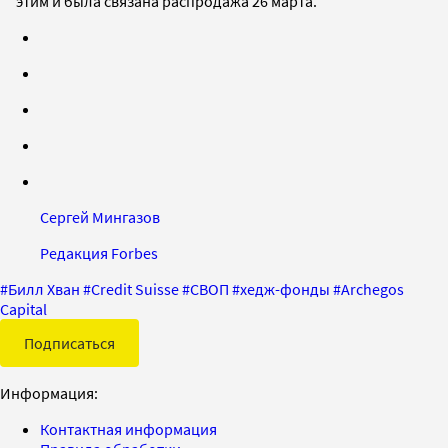
этим и была связана распродажа 26 марта.
Сергей Мингазов
Редакция Forbes
#
Билл Хван
#
Credit Suisse
#
СВОП
#
хедж-фонды
#
Archegos
Capital
Подписаться
Информация:
Контактная информация