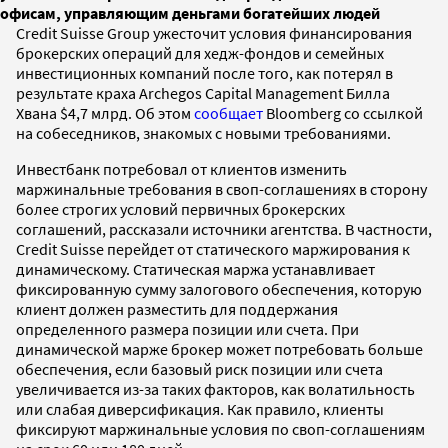
офисам, управляющим деньгами богатейших людей
Credit Suisse Group ужесточит условия финансирования
брокерских операций для хедж-фондов и семейных
инвестиционных компаний после того, как потерял в
результате краха Archegos Capital Management Билла
Хвана $4,7 млрд. Об этом
сообщает
Bloomberg со ссылкой
на собеседников, знакомых с новыми требованиями.
Инвестбанк потребовал от клиентов изменить
маржинальные требования в своп-соглашениях в сторону
более строгих условий первичных брокерских
соглашений, рассказали источники агентства. В частности,
Credit Suisse перейдет от статического маржирования к
динамическому. Статическая маржа устанавливает
фиксированную сумму залогового обеспечения, которую
клиент должен разместить для поддержания
определенного размера позиции или счета. При
динамической марже брокер может потребовать больше
обеспечения, если базовый риск позиции или счета
увеличивается из-за таких факторов, как волатильность
или слабая диверсификация. Как правило, клиенты
фиксируют маржинальные условия по своп-соглашениям