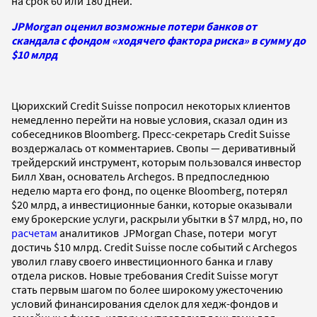
на срок 60 или 180 дней.
JPMorgan оценил возможные потери банков от
скандала с фондом «ходячего фактора риска» в сумму до
$10 млрд
Цюрихский Credit Suisse попросил некоторых клиентов
немедленно перейти на новые условия, сказал один из
собеседников Bloomberg. Пресс-секретарь Credit Suisse
воздержалась от комментариев. Свопы — деривативный
трейдерский инструмент, которым пользовался инвестор
Билл Хван, основатель Archegos. В предпоследнюю
неделю марта его фонд, по оценке Bloomberg, потерял
$20 млрд, а инвестиционные банки, которые оказывали
ему брокерские услуги, раскрыли убытки в $7 млрд, но, по
расчетам
аналитиков JPMorgan Chase, потери могут
достичь $10 млрд. Credit Suisse после событий с Archegos
уволил главу своего инвестиционного банка и главу
отдела рисков. Новые требования Credit Suisse могут
стать первым шагом по более широкому ужесточению
условий финансирования сделок для хедж-фондов и