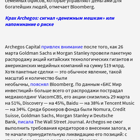
семейных офисов, которые управляют деньгами для
богатейших людей, отмечает Bloomberg.
Крах Archegos: сигнал «денежным мешкам» или
напоминание о риске
Archegos Capital
привлек внимание
после того, как 26
марта Goldman Sachs и Morgan Stanley провели пакетную
распродажу акций китайских технологических гигантов и
американских медийных компаний на сумму $19 млрд.
Хотя пакетные сделки — это обычное явление, такой
масштаб и количество были
необычны,
пояснял
Bloomberg. По данным «БКС Мир
инвестиций» больше всего от распродажи пострадал
медиахолдинг ViacomCBS, его акции снизились 29 марта
на 51%, Discovery — на 45%, Baidu — на 38% и Tencent Music
— на 34%. Среди брокеров фонда были Nomura, Credit
Suisse, Goldman Sachs, Morgan Stanley и Deutsche
Bank,
писала
The Wall Street Journal. Archegos не смог
выполнить требования кредиторов о внесении залога, и
те начали принудительную ликвидацию его позиций: с