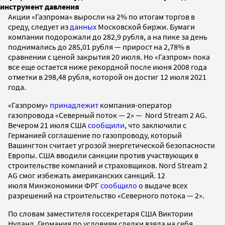
инструмент давления
Акции «Газпрома» выросли на 2% по итогам торгов в
среду, следует из
данных
Московской биржи. Бумаги
компании подорожали до 282,9 рубля, а на пике за день
поднимались до 285,01 рубля — прирост на 2,78% в
сравнении с ценой закрытия 20 июля. Но «Газпром» пока
все еще остается ниже рекордной после июня 2008 года
отметки в 298,48 рубля, которой он достиг 12 июля 2021
года.
«Газпрому»
принадлежит
компания-оператор
газопровода «Северный поток — 2» — Nord Stream 2 AG.
Вечером 21 июля США
сообщили
, что заключили с
Германией соглашение по газопроводу, который
Вашингтон считает угрозой энергетической безопасности
Европы. США вводили санкции против участвующих в
строительстве компаний и страховщиков. Nord Stream 2
AG смог избежать американских санкций. 12
июля Минэкономики ФРГ
сообщило
о выдаче всех
разрешений на строительство «Северного потока — 2».
По словам заместителя госсекретаря США Виктории
Нуланд, Германия по условиям сделки взяла на себя