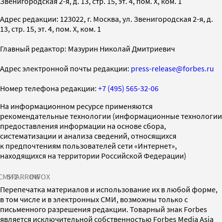
Звенигородская 2-я, д. 13, стр. 15, эт. 4, пом. X, ком. 1
Адрес редакции: 123022, г. Москва, ул. Звенигородская 2-я, д.
13, стр. 15, эт. 4, пом. X, ком. 1
Главный редактор: Мазурин Николай Дмитриевич
Адрес электронной почты редакции:
press-release@forbes.ru
Номер телефона редакции:
+7 (495) 565-32-06
На информационном ресурсе применяются
рекомендательные технологии (информационные технологии
предоставления информации на основе сбора,
систематизации и анализа сведений, относящихся
к предпочтениям пользователей сети «Интернет»,
находящихся на территории Российской Федерации)
СМИ2
SPARROW
INFOX
Перепечатка материалов и использование их в любой форме,
в том числе и в электронных СМИ, возможны только с
письменного разрешения редакции. Товарный знак Forbes
является исключительной собственностью Forbes Media Asia