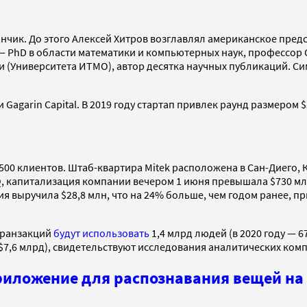
мончик. До этого Алексей Хитров возглавлял американское пре
— PhD в области математики и компьютерных наук, профессор
 (Университета ИТМО), автор десятка научных публикаций. С
Gagarin Capital. В 2019 году стартап привлек раунд размером $
500 клиентов. Штаб-квартира Mitek расположена в Сан-Диего,
Q, капитализация компании вечером 1 июня превышала $730 млн
ния выручила $28,8 млн, что на 24% больше, чем годом ранее,
транзакций
будут использовать
1,4 млрд людей (в 2020 году — 
 $7,6 млрд), свидетельствуют исследования аналитических комп
иложение для распознавания вещей на в