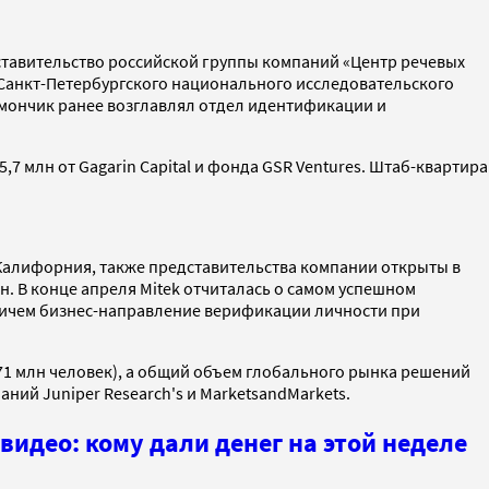
дставительство российской группы компаний «Центр речевых
 Санкт-Петербургского национального исследовательского
имончик ранее возглавлял отдел идентификации и
5,7 млн от Gagarin Capital и фонда GSR Ventures. Штаб-квартира
 Калифорния, также представительства компании открыты в
. В конце апреля Mitek отчиталась о самом успешном
 причем бизнес-направление верификации личности при
671 млн человек), а общий объем глобального рынка решений
аний Juniper Research's и MarketsandMarkets.
идео: кому дали денег на этой неделе