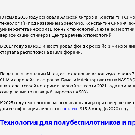
ID R&D в 2016 году основали Алексей Хитров и Константин Си
технологий» под названием SpeechPro. Константин Симончик 
университета информационных технологий, механики и оптики
верификации спикеров Центра речевых технологий.
В 2017 году в ID R&D инвестировал фонд с российскими корнями 
стартапа расположена в Калифорнии.
По данным компании Mitek, ее технологии используют около 7
США и европейских странах. Бумаги Mitek торгуются на NASDA
квартале в своей истории: в первой четверти 2021 года компа
совершении транзакций выросло на 50%.
К 2025 году технологию распознавания лица при совершении 
для верификации личности
составит
$15,8 млрд (в 2020 году —
Технология для полубеспилотников и пр