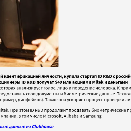
й идентификацией личности, купила стартап ID R&D с росс
акционеры ID R&D получат $49 млн акциями Mitek и деньгами
оторая анализирует голос, лицо и поведение человека. К прим
редоставить свои документы и биометрические данные. Технол
ример, дипфейков). Также она ускоряет процесс проверки ли
itek. При этом ID R&D продолжит продавать биометрические п
пании, в том числе Microsoft, Alibaba и Samsung.
вые данные из Clubhouse