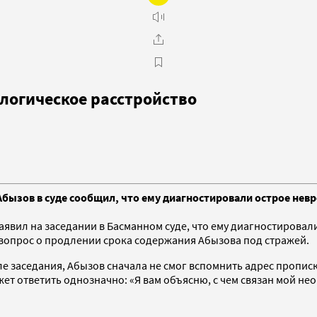
логическое расстройство
хаил Абызов в суде сообщил, что ему диагностировали острое н
аявил на заседании в Басманном суде, что ему диагностировал
 вопрос о продлении срока содержания Абызова под стражей.
е заседания, Абызов сначала не смог вспомнить адрес прописк
ожет ответить однозначно: «Я вам объясню, с чем связан мой н