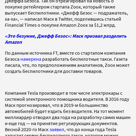
Джеффа Безоса. Так он отреагировал на новость о
покупке ретейлером стартапа Zoox, который также
выпускает беспилотники. «Джефф Безос — подражатель,
ха-ха», — написал Маск в Twitter, поделившись статьей
Financial Times о покупке Amazon Zoox за $1,2 млрд.
«Это безумие, Джефф Безос»: Маск призвал разделить
Amazon
По данным источника FT, вместе со стартапом компания
Безоса
намерена
разработать беспилотные такси. Газета
писала, что, по предположениям аналитиков, Zoox может
создать беспилотники для доставки товаров.
Компания Tesla производит в том числе электрокары с
системой электронного помощника водителя. В 2016 году
Маск прогнозировал, что в 2019-м большинство
автомобилей будет ездить без водителя. На тот момент
миллиардер отводил два года на разработку самих машин
и еще год — на принятие регулирующих документов.
Весной 2020-го Маск
заявил
, что до конца года Tesla
запустит сервис беспилотного такси, которое можно