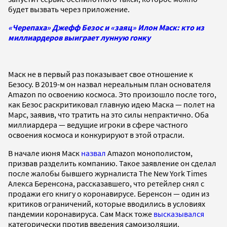
будет вызвать через приложение.
«Черепаха» Джефф Безос и «заяц» Илон Маск: кто из
миллиардеров выиграет лунную гонку
Маск не в первый раз показывает свое отношение к
Безосу. В 2019-м он назвал нереальным план основателя
Amazon по освоению космоса. Это произошло после того,
как Безос раскритиковал главную идею Маска — полет на
Марс, заявив, что тратить на это силы непрактично. Оба
миллиардера — ведущие игроки в сфере частного
освоения космоса и конкурируют в этой отрасли.
В начале июня Маск
назвал
Amazon монополистом,
призвав разделить компанию. Такое заявление он сделал
после жалобы бывшего журналиста The New York Times
Алекса Беренсона, рассказавшего, что ретейлер снял с
продажи его книгу о коронавирусе. Беренсон — один из
критиков ограничений, которые вводились в условиях
пандемии коронавируса. Сам Маск тоже
высказывался
категорически против введения самоизоляции.