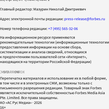
Главный редактор: Мазурин Николай Дмитриевич
Адрес электронной почты редакции:
press-release@forbes.ru
Номер телефона редакции:
+7 (495) 565-32-06
На информационном ресурсе применяются
рекомендательные технологии (информационные технологии
предоставления информации на основе сбора,
систематизации и анализа сведений, относящихся
к предпочтениям пользователей сети «Интернет»,
находящихся на территории Российской Федерации)
СМИ2
SPARROW
INFOX
Перепечатка материалов и использование их в любой форме,
в том числе и в электронных СМИ, возможны только с
письменного разрешения редакции. Товарный знак Forbes
является исключительной собственностью Forbes Media Asia
Pte. Limited. Все права защищены.
AO «АС Рус Медиа»
·
2026
16+