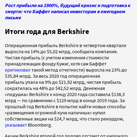
Рост прибыли на 1900%, будущий кризис и подготовка к
смерти: что Баффет написал инвесторам в ежегодном
письме
Итоги года для Berkshire
Операционная прибыль
Berkshire в четвертом квартале
выросла на 14% до $5,02 млрд, сообщила компания.
Чистая прибыль (с учетом изменения стоимости
принадлежащих фонду бумаг, хотя сам Баффет
критиковал
такой метод отчетности) выросла на 23% до
$35,84 млрд. За весь 2020 год операционная
прибыль упала на 9% до $21,92 млрд, чистая прибыль
сократилась на 48% до $42,52 млрд. Денежная
«подушка» Berkshire к концу 2020 года составила $138,3
млрд — по сравнению с $129 млрд в конце 2019 года. За
прошлый год Berkshire в попытке найти новые способы
«размещения огромной кучи наличных» купил
собственные акции на $24,7 млрд, что стало рекордом,
указывает
Bloomberg.
Акции
Berkshire
второй год подряд отстают от широкого