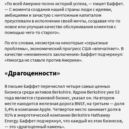
«По всей Америке полно историй успеха, — пишет
Баффет
.
— С момента создания нашей страны люди с идеями,
амбициями и зачастую с ничтожным капиталом
преуспевали в исполнении своей мечты,
создавая что-то
новое или улучшая качество обслуживания клиентов с
помощью чего-то старого».
По его словам, несмотря на некоторые «серьезные
проблемы», экономический прогресс США «впечатляет». В
качестве «неизменного заключения» Баффет подчеркнул:
«Никогда не ставьте против Америки».
«Драгоценности»
В письме Баффет перечислил четыре самых ценных
бизнеса среди активов Berkshire. Ядром Berkshire уже 53
года является страховой бизнес, указал он. На втором
месте находится железная дорога BNSF, на третьем — доля
5,4% в компании Apple. Четвертое место занимает доля в
91% в энергетической компании Berkshire Hathaway
Energy. Баффет подчеркнул, что каждый из этих бизнесов,
— это «драгоценный камень».