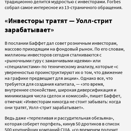
традиционно делится мудростью с инвесторами. Forbes
собрал самое интересное из 13-страничного обращения.
«Инвесторы тратят — Уолл-стрит
зарабатывает»
В послании Баффет дал совет розничным инвесторам,
массово приходящим на фондовый рынок. По его словам,
миллионы инвесторов сегодня сталкиваются с
«рыночными гуру с заманчивыми идеями» или
«специалистами» по техническому анализу, которые «с
уверенностью проинструктируют их о том, что движение
на графике предвещает для акции». Однако все, что
требуется для создания капитала, — «это время,
внутреннее спокойствие, широкая диверсификация и
минимизация числа сделок и комиссий», пишет Баффет,
отмечая: «Инвесторам никогда не стоит забывать: когда
они тратят, Уолл-стрит зарабатывает».
Ведь даже «терпеливая и рассудительная обезьяна»,
которая соберет портфель, кинув 50 дротиков в список
500 крупнейших компаний США, «со временем получит