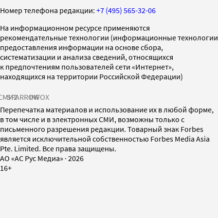
Номер телефона редакции:
+7 (495) 565-32-06
На информационном ресурсе применяются
рекомендательные технологии (информационные технологии
предоставления информации на основе сбора,
систематизации и анализа сведений, относящихся
к предпочтениям пользователей сети «Интернет»,
находящихся на территории Российской Федерации)
СМИ2
SPARROW
INFOX
Перепечатка материалов и использование их в любой форме,
в том числе и в электронных СМИ, возможны только с
письменного разрешения редакции. Товарный знак Forbes
является исключительной собственностью Forbes Media Asia
Pte. Limited. Все права защищены.
AO «АС Рус Медиа»
·
2026
16+