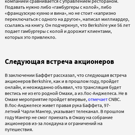
компанией сравнивается с управлением рестораном.
Подавать нужно либо «гамбургеры с колой», либо
«французскую кухню и вина», но не стоит «капризно
переключаться с одного на другое», написал миллиардер,
ссылаясь на книгу. Он подчеркнул, что Berkshire уже 56 лет
подает гамбургеры с колой и дорожит клиентами,
которых это привлекло.
Следующая встреча акционеров
В заключении Баффет рассказал, что следующая встреча
акционеров Berkshire, как и в прошлом году, пройдет
онлайн, и неожиданно объявил, что трансляция будет
вестись не из его родной Омахи, а из Лос-Анджелеса. Не в
Омахе мероприятие пройдет впервые,
отмечает
CNBC.
В
Лос-Анджелесе живет правая рука Баффета, 97-
летний Чарли Мангер, указывает телеканал. В прошлом
году Мангер не смог приехать в Омаху на собрание
акционеров из-за локдауна и ограничений на
путешествия.