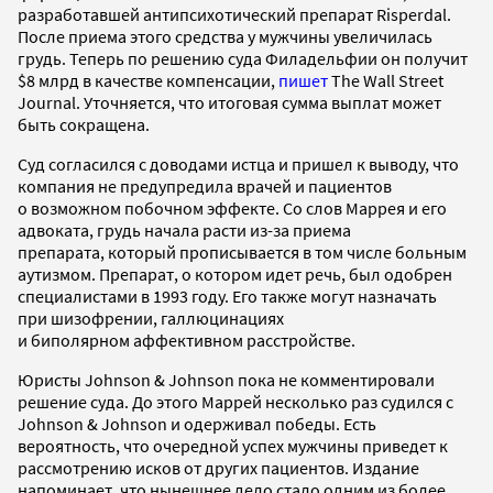
разработавшей антипсихотический препарат Risperdal.
После приема этого средства у мужчины увеличилась
грудь. Теперь по решению суда Филадельфии он получит
$8 млрд в качестве компенсации,
пишет
The Wall Street
Journal. Уточняется, что итоговая сумма выплат может
быть сокращена.
Суд согласился с доводами истца и пришел к выводу, что
компания не предупредила врачей и пациентов
о возможном побочном эффекте. Со слов Маррея и его
адвоката, грудь начала расти из-за приема
препарата, который прописывается в том числе больным
аутизмом. Препарат, о котором идет речь, был одобрен
специалистами в 1993 году. Его также могут назначать
при шизофрении, галлюцинациях
и биполярном аффективном расстройстве.
Юристы Johnson & Johnson пока не комментировали
решение суда. До этого Маррей несколько раз судился с
Johnson & Johnson и одерживал победы. Есть
вероятность, что очередной успех мужчины приведет к
рассмотрению исков от других пациентов. Издание
напоминает, что нынешнее дело стало одним из более