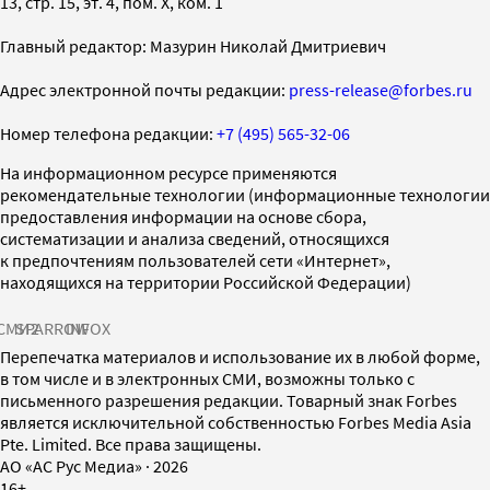
13, стр. 15, эт. 4, пом. X, ком. 1
Главный редактор: Мазурин Николай Дмитриевич
Адрес электронной почты редакции:
press-release@forbes.ru
Номер телефона редакции:
+7 (495) 565-32-06
На информационном ресурсе применяются
рекомендательные технологии (информационные технологии
предоставления информации на основе сбора,
систематизации и анализа сведений, относящихся
к предпочтениям пользователей сети «Интернет»,
находящихся на территории Российской Федерации)
СМИ2
SPARROW
INFOX
Перепечатка материалов и использование их в любой форме,
в том числе и в электронных СМИ, возможны только с
письменного разрешения редакции. Товарный знак Forbes
является исключительной собственностью Forbes Media Asia
Pte. Limited. Все права защищены.
AO «АС Рус Медиа»
·
2026
16+