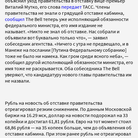
объяснил уход правительства в отставку вице-премьер
Виталий Мутко, его слова
передает
ТАСС. Члены
правительства не знали о грядущей отставке кабмина,
сообщил
The Bell теперь уже исполняющий обязанности
федерального министра, его имя издание не
называет. «Никто не знал об отставке. Нас собрали и
объявили вот буквально только что», — заявил
собеседник агентства. «Ничего с утра не предвещало, и в
Манеже на послании [Путина Федеральному собранию]
тоже не было ни намека. Как гром среди ясного неба», —
сообщил другой исполняющий обязанности министра, его
имя тоже не раскрывается. Оба собеседника The Bell
уверяют, что кандидатуру нового главы правительства им
не назвали.
Рубль на новость об отставке правительства
отреагировал резким снижением. По данным Московской
биржи на 16.29 мск, доллар на новости подорожал на 33
копейки и достигал 61,81 рубля. Евро на тот момент стоил
68,86 рубля — на 35 копеек больше, чем до объявления об
отставке кабмина. При этом ранее рубль не отреагировал