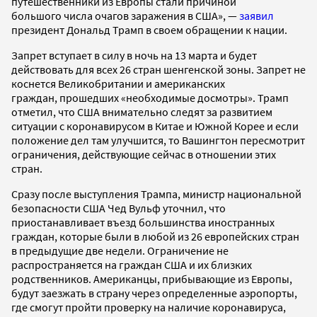
путешественники из Европы стали причиной
большого числа очагов заражения в США», —
заявил
президент Дональд Трамп в своем обращении к нации.
Запрет вступает в силу в ночь на 13 марта и будет
действовать для всех 26 стран шенгенской зоны. Запрет не
коснется Великобритании и американских
граждан, прошедших «необходимые досмотры». Трамп
отметил, что США внимательно следят за развитием
ситуации с коронавирусом в Китае и Южной Корее и если
положение дел там улучшится, то Вашингтон пересмотрит
ограничения, действующие сейчас в отношении этих
стран.
Сразу после выступления Трампа, министр национальной
безопасности США Чед Вульф уточнил, что
приостанавливает въезд большинства иностранных
граждан, которые были в любой из 26 европейских стран
в предыдущие две недели. Ограничение не
распространяется на граждан США и их близких
родственников. Американцы, прибывающие из Европы,
будут заезжать в страну через определенные аэропорты,
где смогут пройти проверку на наличие коронавируса,